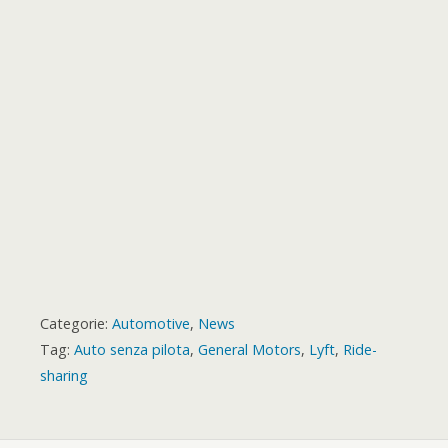
k
p
e
m
s
a
r
t
r
d
Categorie:
Automotive
,
News
Tag:
Auto senza pilota
,
General Motors
,
Lyft
,
Ride-
sharing