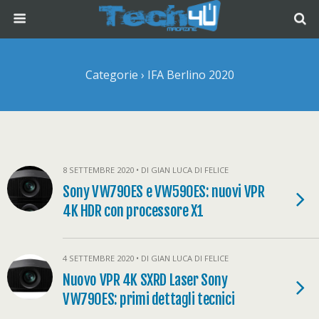
Categorie ›
IFA Berlino 2020
8 SETTEMBRE 2020 • DI GIAN LUCA DI FELICE
Sony VW790ES e VW590ES: nuovi VPR
4K HDR con processore X1
4 SETTEMBRE 2020 • DI GIAN LUCA DI FELICE
Nuovo VPR 4K SXRD Laser Sony
VW790ES: primi dettagli tecnici