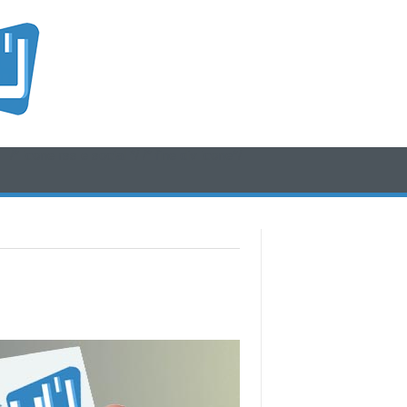
/* icone rss e social */
/* fine div icone*/