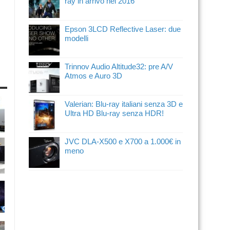
ray in arrivo nel 2016
Epson 3LCD Reflective Laser: due
modelli
Trinnov Audio Altitude32: pre A/V
Atmos e Auro 3D
Valerian: Blu-ray italiani senza 3D e
Ultra HD Blu-ray senza HDR!
JVC DLA-X500 e X700 a 1.000€ in
meno