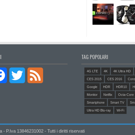
I
TAG POPOLARI
4G LTE
4K
4K Ultra HD
Facebook
Twitter
Feed
CES 2015
CES 2016
Cons
Google
HDR
HDR10
H
Monitor
Netflix
Octa-Core
Smartphone
Smart TV
Sm
Ultra HD Blu-ray
Wi-Fi
P.Iva 13846231002 - Tutti i diritti riservati