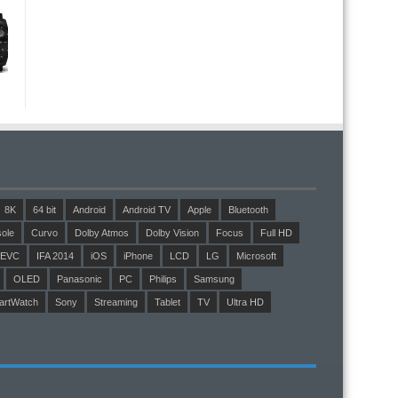
8K
64 bit
Android
Android TV
Apple
Bluetooth
ole
Curvo
Dolby Atmos
Dolby Vision
Focus
Full HD
EVC
IFA 2014
iOS
iPhone
LCD
LG
Microsoft
OLED
Panasonic
PC
Philips
Samsung
artWatch
Sony
Streaming
Tablet
TV
Ultra HD