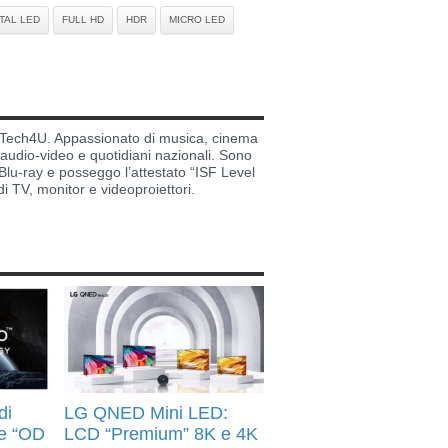
TAL LED
FULL HD
HDR
MICRO LED
di Tech4U. Appassionato di musica, cinema
i audio-video e quotidiani nazionali. Sono
lu-ray e posseggo l’attestato “ISF Level
di TV, monitor e videoproiettori.
di
LG QNED Mini LED:
e “OD
LCD “Premium” 8K e 4K