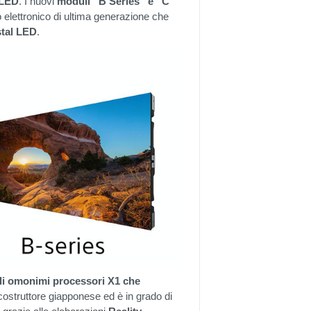
 LED
. I nuovi
moduli “B Series” e “C
lettronico di ultima generazione che
stal LED
.
li omonimi processori X1 che
costruttore giapponese ed è in grado di