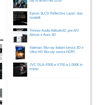
ray in arrivo nel 2016
Epson 3LCD Reflective Laser: due
modelli
Trinnov Audio Altitude32: pre A/V
Atmos e Auro 3D
Valerian: Blu-ray italiani senza 3D e
Ultra HD Blu-ray senza HDR!
JVC DLA-X500 e X700 a 1.000€ in
meno