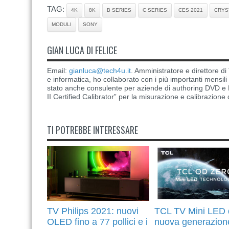
TAG:
4K
8K
B SERIES
C SERIES
CES 2021
CRYS
MODULI
SONY
GIAN LUCA DI FELICE
Email:
gianluca@tech4u.it
. Amministratore e direttore 
e informatica, ho collaborato con i più importanti mensil
stato anche consulente per aziende di authoring DVD e B
II Certified Calibrator” per la misurazione e calibrazione 
TI POTREBBE INTERESSARE
TV Philips 2021: nuovi
TCL TV Mini LED 
OLED fino a 77 pollici e i
nuova generazion