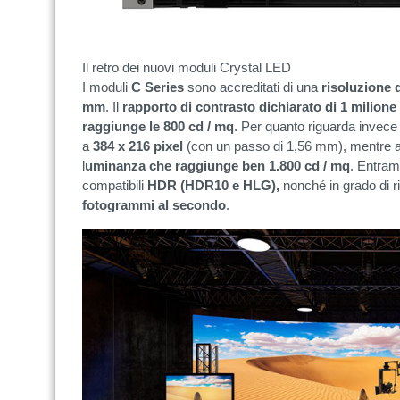
Il retro dei nuovi moduli Crystal LED
I moduli
C Series
sono accreditati di una
risoluzione d
mm
. Il
rapporto di contrasto dichiarato di 1 milione 
raggiunge le 800 cd / mq
. Per quanto riguarda invece
a
384 x 216 pixel
(con un passo di 1,56 mm), mentre au
l
uminanza che raggiunge ben 1.800 cd / mq
. Entram
compatibili
HDR (HDR10 e HLG),
nonché in grado di r
fotogrammi al secondo
.