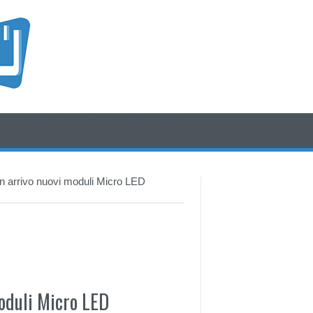
/* icone rss e social */
/* fine div icone*/
n arrivo nuovi moduli Micro LED
moduli Micro LED