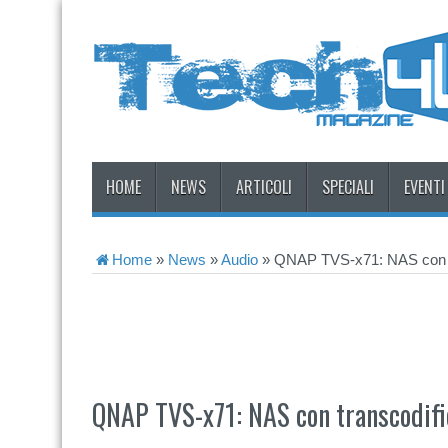
HOME
NEWS
ARTICOLI
SPECIALI
EVENTI
Home
»
News
»
Audio
»
QNAP TVS-x71: NAS con tr
QNAP TVS-x71: NAS con transcodifi