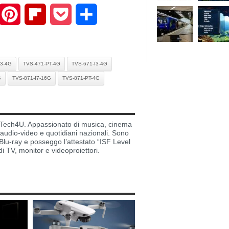
mail
Pinterest
Flipboard
Pocket
Share
I3-4G
TVS-471-PT-4G
TVS-671-I3-4G
G
TVS-871-I7-16G
TVS-871-PT-4G
di Tech4U. Appassionato di musica, cinema
i audio-video e quotidiani nazionali. Sono
lu-ray e posseggo l’attestato “ISF Level
di TV, monitor e videoproiettori.