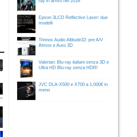
ray in arrivo nel 2016
Epson 3LCD Reflective Laser: due
modelli
Trinnov Audio Altitude32: pre A/V
Atmos e Auro 3D
Valerian: Blu-ray italiani senza 3D e
Ultra HD Blu-ray senza HDR!
JVC DLA-X500 e X700 a 1.000€ in
meno