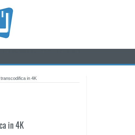
/* icone rss e social */
/* fine div icone*/
anscodifica in 4K
ca in 4K