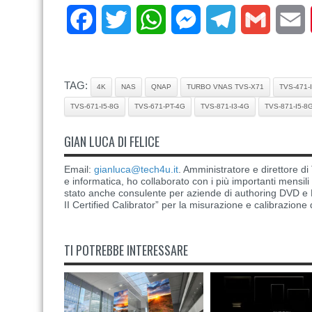
Facebook
Twitter
WhatsApp
Messenger
Telegram
Gmail
E
TAG:
4K
NAS
QNAP
TURBO VNAS TVS-X71
TVS-471-
TVS-671-I5-8G
TVS-671-PT-4G
TVS-871-I3-4G
TVS-871-I5-8
GIAN LUCA DI FELICE
Email:
gianluca@tech4u.it
. Amministratore e direttore 
e informatica, ho collaborato con i più importanti mensil
stato anche consulente per aziende di authoring DVD e B
II Certified Calibrator” per la misurazione e calibrazione 
TI POTREBBE INTERESSARE