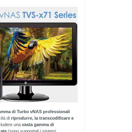
gamma di Turbo vNAS professionali
ità di
riprodurre, la transcodificare e
ncludere una
vasta gamma di
zate
(sono supportati i sistemi