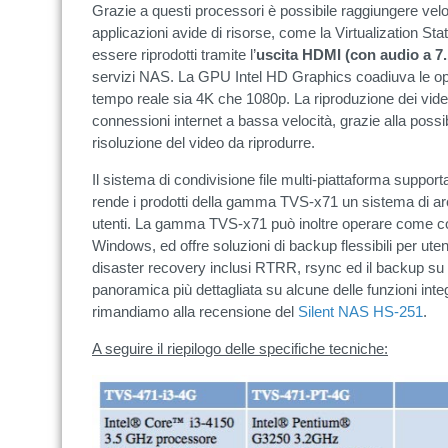
Grazie a questi processori è possibile raggiungere vel
applicazioni avide di risorse, come la Virtualization St
essere riprodotti tramite l’
uscita HDMI (con audio a 7.
servizi NAS. La GPU Intel HD Graphics coadiuva le oper
tempo reale sia 4K che 1080p. La riproduzione dei vid
connessioni internet a bassa velocità, grazie alla possi
risoluzione del video da riprodurre.
Il sistema di condivisione file multi-piattaforma supp
rende i prodotti della gamma TVS-x71 un sistema di archi
utenti. La gamma TVS-x71 può inoltre operare come con
Windows, ed offre soluzioni di backup flessibili per ute
disaster recovery inclusi RTRR, rsync ed il backup su 
panoramica più dettagliata su alcune delle funzioni int
rimandiamo alla recensione del
Silent NAS HS-251
.
A seguire il riepilogo delle specifiche tecniche: