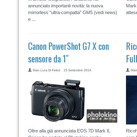
annunciato importanti novità: la nuova
Mark 
mirrorless “ultra-compatta” GM5 (vedi news)
attese
e ...
Canon PowerShot G7 X con
Ric
sensore da 1″
Ful
Gian Luca Di Felice
15 Settembre 2014
Gian
Oltre alla già annunciata EOS 7D Mark II,
Ricoh