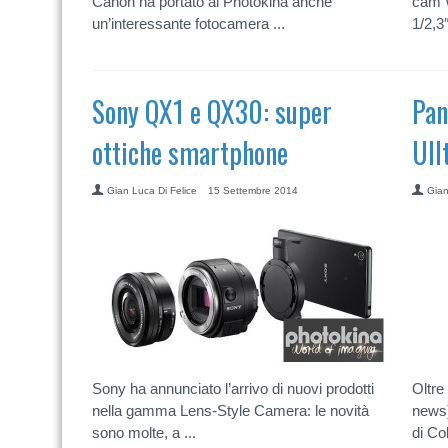
Canon ha portato al Photokina anche
cam 
un’interessante fotocamera ...
1/2,3
Sony QX1 e QX30: super
Pan
ottiche smartphone
Ull
Gian Luca Di Felice
15 Settembre 2014
Gian
Sony ha annunciato l’arrivo di nuovi prodotti
Oltre
nella gamma Lens-Style Camera: le novità
news)
sono molte, a ...
di Co