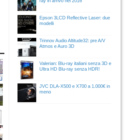
ray in arrivo nel 2016
Epson 3LCD Reflective Laser: due
modelli
Trinnov Audio Altitude32: pre A/V
Atmos e Auro 3D
Valerian: Blu-ray italiani senza 3D e
Ultra HD Blu-ray senza HDR!
JVC DLA-X500 e X700 a 1.000€ in
meno