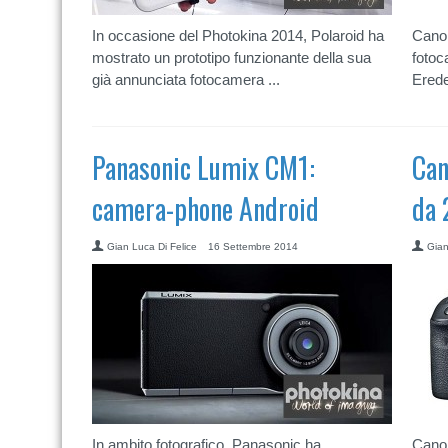
In occasione del Photokina 2014, Polaroid ha
Canon
mostrato un prototipo funzionante della sua
fotoc
già annunciata fotocamera ...
Erede
Panasonic Lumix CM1:
Can
camera-phone Android
da 
Gian Luca Di Felice
16 Settembre 2014
Gian
In ambito fotografico, Panasonic ha
Canon