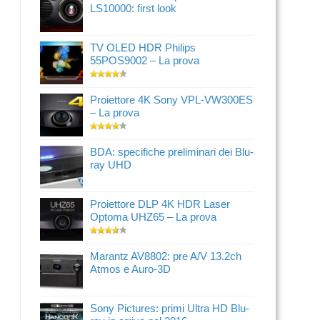
LS10000: first look
TV OLED HDR Philips
55POS9002 – La prova
Proiettore 4K Sony VPL-VW300ES
– La prova
BDA: specifiche preliminari dei Blu-
ray UHD
Proiettore DLP 4K HDR Laser
Optoma UHZ65 – La prova
Marantz AV8802: pre A/V 13.2ch
Atmos e Auro-3D
Sony Pictures: primi Ultra HD Blu-