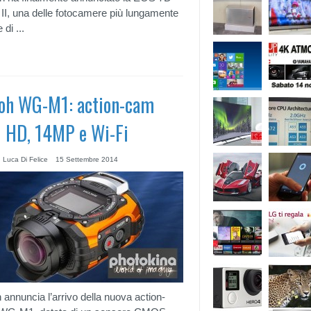
II, una delle fotocamere più lungamente
 di ...
oh WG-M1: action-cam
l HD, 14MP e Wi-Fi
 Luca Di Felice
15 Settembre 2014
 annuncia l’arrivo della nuova action-