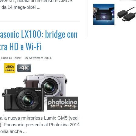
WG-M1, dotata di un sensore CMOS
″ da 14 mega-pixel ...
asonic LX100: bridge con
tra HD e Wi-Fi
 Luca Di Felice
15 Settembre 2014
 alla nuova rmirrorless Lumix GM5 (vedi
, Panasonic presenta al Photokina 2014
lonia anche ...