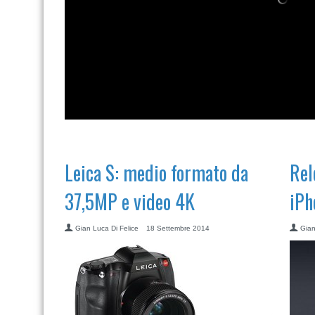
Leica S: medio formato da
Rel
37,5MP e video 4K
iPh
Gian Luca Di Felice
18 Settembre 2014
Gian