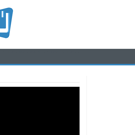
/* icone rss e social */
/* fine div icone*/