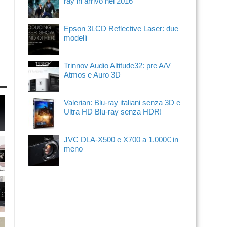
ray in arrivo nel 2016
Epson 3LCD Reflective Laser: due
modelli
Trinnov Audio Altitude32: pre A/V
Atmos e Auro 3D
Valerian: Blu-ray italiani senza 3D e
Ultra HD Blu-ray senza HDR!
JVC DLA-X500 e X700 a 1.000€ in
meno