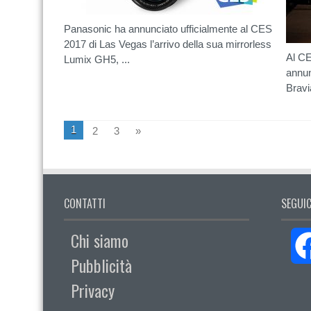
Panasonic ha annunciato ufficialmente al CES
2017 di Las Vegas l’arrivo della sua mirrorless
Al CE
Lumix GH5, ...
annun
Bravia
1
2
3
»
CONTATTI
SEGUIC
Chi siamo
Pubblicità
Privacy