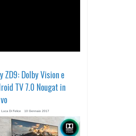
y ZD9: Dolby Vision e
roid TV 7.0 Nougat in
ivo
 Luca Di Felice
10 Gennaio 2017