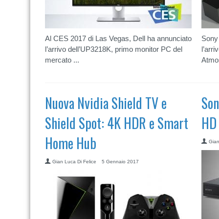
Al CES 2017 di Las Vegas, Dell ha annunciato
Sony 
l’arrivo dell’UP3218K, primo monitor PC del
l’arr
mercato ...
Atmos.
Nuova Nvidia Shield TV e
Son
Shield Spot: 4K HDR e Smart
HD 
Home Hub
Gian
Gian Luca Di Felice
5 Gennaio 2017