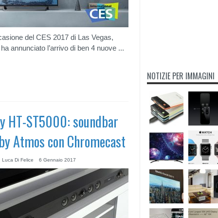
casione del CES 2017 di Las Vegas,
ha annunciato l’arrivo di ben 4 nuove ...
NOTIZIE PER IMMAGINI
y HT-ST5000: soundbar
by Atmos con Chromecast
 Luca Di Felice
6 Gennaio 2017