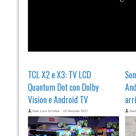
TCL X2 e X3: TV LCD
Son
Quantum Dot con Dolby
And
Vision e Android TV
arr
Gian Luca Di Felice
19 Gennaio 2017
Gian