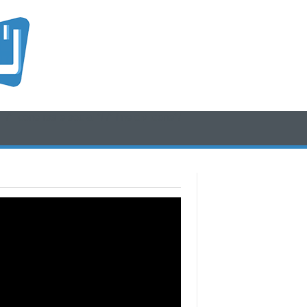
/* icone rss e social */
/* fine div icone*/