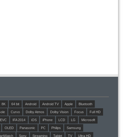
8K
64 bit
Android
Android TV
Apple
Bluetooth
ole
Curvo
Dolby Atmos
Dolby Vision
Focus
Full HD
EVC
IFA 2014
iOS
iPhone
LCD
LG
Microsoft
OLED
Panasonic
PC
Philips
Samsung
artWatch
Sony
Streaming
Tablet
TV
Ultra HD