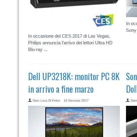
In oc
Sony 
In occasione del CES 2017 di Las Vegas,
Philips annuncia l’arrivo dei lettori Ultra HD
Blu-ray ...
Dell UP3218K: monitor PC 8K
Son
in arrivo a fine marzo
Dol
Gian Luca Di Felice
10 Gennaio 2017
Gian