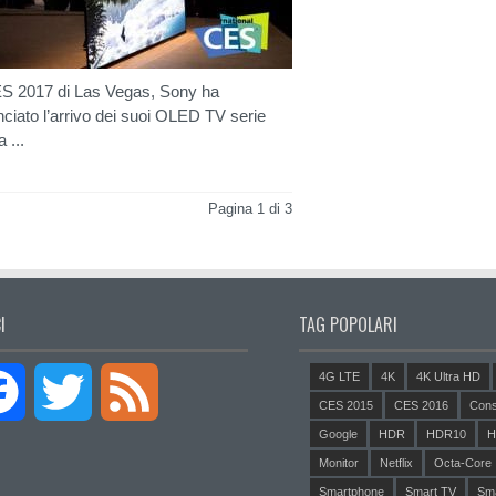
S 2017 di Las Vegas, Sony ha
ciato l’arrivo dei suoi OLED TV serie
 ...
Pagina 1 di 3
I
TAG POPOLARI
4G LTE
4K
4K Ultra HD
Facebook
Twitter
Feed
CES 2015
CES 2016
Cons
Google
HDR
HDR10
H
Monitor
Netflix
Octa-Core
Smartphone
Smart TV
Sm