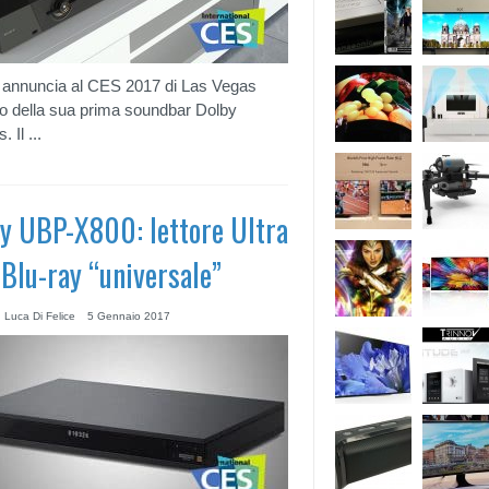
annuncia al CES 2017 di Las Vegas
ivo della sua prima soundbar Dolby
 Il ...
y UBP-X800: lettore Ultra
Blu-ray “universale”
 Luca Di Felice
5 Gennaio 2017