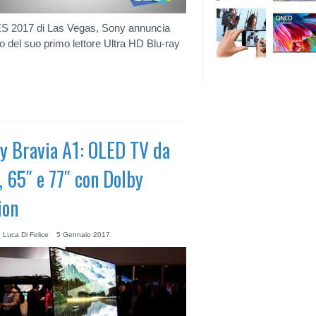
S 2017 di Las Vegas, Sony annuncia
ivo del suo primo lettore Ultra HD Blu-ray
y Bravia A1: OLED TV da
, 65″ e 77″ con Dolby
ion
 Luca Di Felice
5 Gennaio 2017