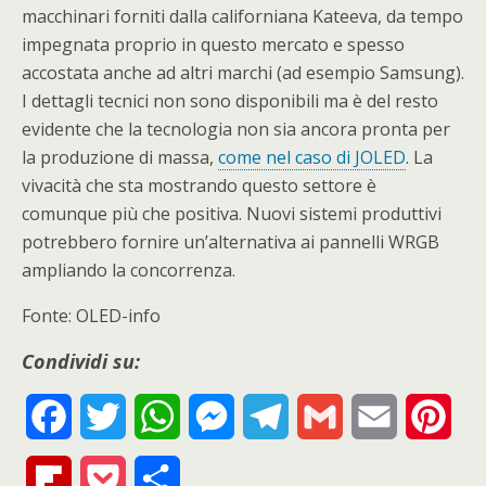
macchinari forniti dalla californiana Kateeva, da tempo
impegnata proprio in questo mercato e spesso
accostata anche ad altri marchi (ad esempio Samsung).
I dettagli tecnici non sono disponibili ma è del resto
evidente che la tecnologia non sia ancora pronta per
la produzione di massa,
come nel caso di JOLED
. La
vivacità che sta mostrando questo settore è
comunque più che positiva. Nuovi sistemi produttivi
potrebbero fornire un’alternativa ai pannelli WRGB
ampliando la concorrenza.
Fonte: OLED-info
Condividi su:
F
T
W
M
T
G
E
P
a
w
h
e
e
m
m
i
F
P
S