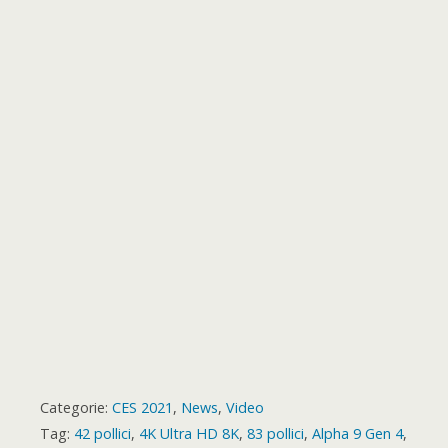
o
e
A
n
r
r
b
e
e
o
r
p
g
a
e
o
t
k
p
e
m
s
a
r
t
r
d
Categorie:
CES 2021
,
News
,
Video
Tag:
42 pollici
,
4K Ultra HD 8K
,
83 pollici
,
Alpha 9 Gen 4
,