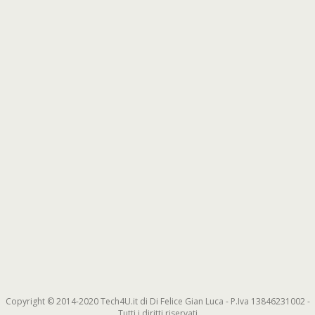
Copyright © 2014-2020 Tech4U.it di Di Felice Gian Luca - P.Iva 13846231002 -
Tutti i diritti riservati