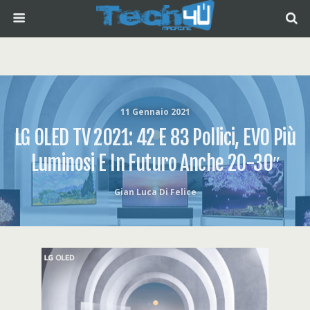
11 Gennaio 2021
LG OLED TV 2021: 42 E 83 Pollici, EVO Più
Luminosi E In Futuro Anche 20-30″
Gian Luca Di Felice