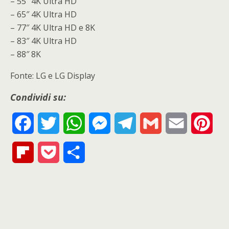
– 55″ 4K Ultra HD
– 65″ 4K Ultra HD
– 77″ 4K Ultra HD e 8K
– 83″ 4K Ultra HD
– 88″ 8K
Fonte: LG e LG Display
Condividi su:
F
T
W
M
T
G
E
P
a
w
h
e
e
m
m
i
F
P
S
c
i
a
s
l
a
a
n
l
o
h
e
t
t
s
e
i
i
t
i
c
a
b
t
s
e
g
l
l
e
p
k
r