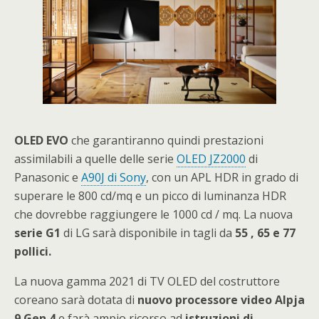
OLED EVO
che garantiranno quindi prestazioni
assimilabili a quelle delle serie
OLED JZ2000
di
Panasonic e
A90J di Sony
, con un APL HDR in grado di
superare le 800 cd/mq e un picco di luminanza HDR
che dovrebbe raggiungere le 1000 cd / mq. La nuova
serie G1
di LG sarà disponibile in tagli da
55 , 65 e 77
pollici.
La nuova gamma 2021 di TV OLED del costruttore
coreano sarà dotata di
nuovo processore video Alpja
9 Gen 4
e farà ampio ricorso ad
istruzioni di