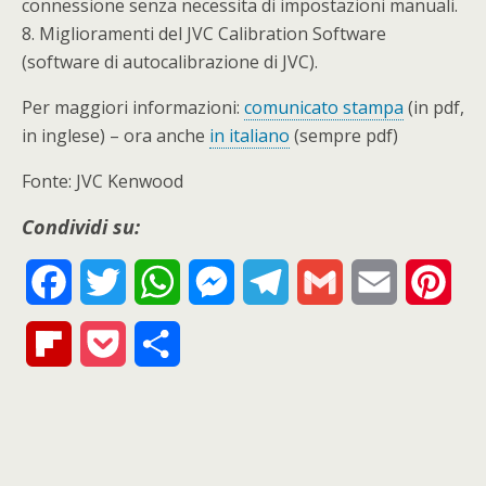
connessione senza necessita di impostazioni manuali.
8. Miglioramenti del JVC Calibration Software
(software di autocalibrazione di JVC).
Per maggiori informazioni:
comunicato stampa
(in pdf,
in inglese) – ora anche
in italiano
(sempre pdf)
Fonte: JVC Kenwood
Condividi su:
F
T
W
M
T
G
E
P
a
w
h
e
e
m
m
i
F
P
S
c
i
a
s
l
a
a
n
l
o
h
e
t
t
s
e
i
i
t
i
c
a
b
t
s
e
g
l
l
e
p
k
r