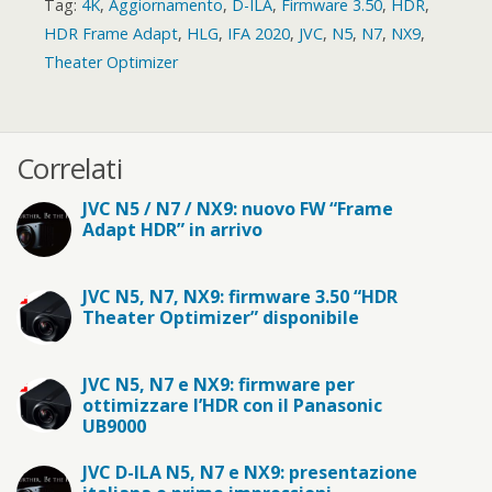
Tag:
4K
,
Aggiornamento
,
D-ILA
,
Firmware 3.50
,
HDR
,
HDR Frame Adapt
,
HLG
,
IFA 2020
,
JVC
,
N5
,
N7
,
NX9
,
Theater Optimizer
Correlati
JVC N5 / N7 / NX9: nuovo FW “Frame
Adapt HDR” in arrivo
JVC N5, N7, NX9: firmware 3.50 “HDR
Theater Optimizer” disponibile
JVC N5, N7 e NX9: firmware per
ottimizzare l’HDR con il Panasonic
UB9000
JVC D-ILA N5, N7 e NX9: presentazione