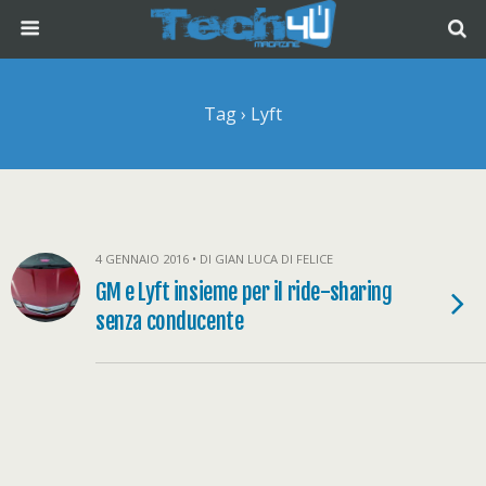
Tag › Lyft
4 GENNAIO 2016 • DI GIAN LUCA DI FELICE
GM e Lyft insieme per il ride-sharing
senza conducente