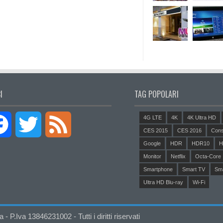
I
TAG POPOLARI
4G LTE
4K
4K Ultra HD
Facebook
Twitter
Feed
CES 2015
CES 2016
Cons
Google
HDR
HDR10
H
Monitor
Netflix
Octa-Core
Smartphone
Smart TV
Sm
Ultra HD Blu-ray
Wi-Fi
P.Iva 13846231002 - Tutti i diritti riservati