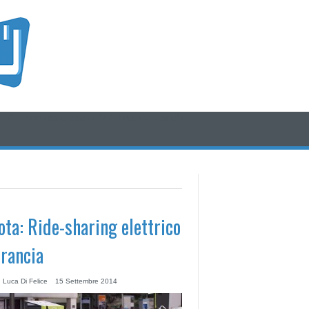
/* icone rss e social */
/* fine div icone*/
ota: Ride-sharing elettrico
Francia
 Luca Di Felice
15 Settembre 2014