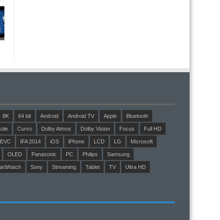
8K
64 bit
Android
Android TV
Apple
Bluetooth
ole
Curvo
Dolby Atmos
Dolby Vision
Focus
Full HD
EVC
IFA 2014
iOS
iPhone
LCD
LG
Microsoft
OLED
Panasonic
PC
Philips
Samsung
artWatch
Sony
Streaming
Tablet
TV
Ultra HD