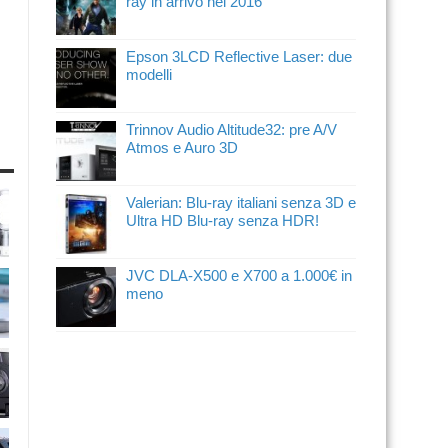
ray in arrivo nel 2016
Epson 3LCD Reflective Laser: due
modelli
Trinnov Audio Altitude32: pre A/V
Atmos e Auro 3D
Valerian: Blu-ray italiani senza 3D e
Ultra HD Blu-ray senza HDR!
JVC DLA-X500 e X700 a 1.000€ in
meno