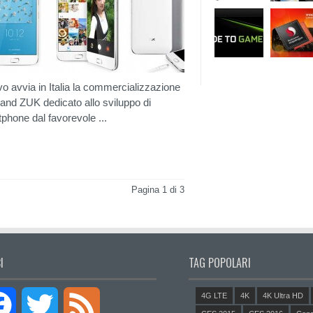
o avvia in Italia la commercializzazione
rand ZUK dedicato allo sviluppo di
phone dal favorevole ...
Pagina 1 di 3
I
TAG POPOLARI
4G LTE
4K
4K Ultra HD
Facebook
Twitter
Feed