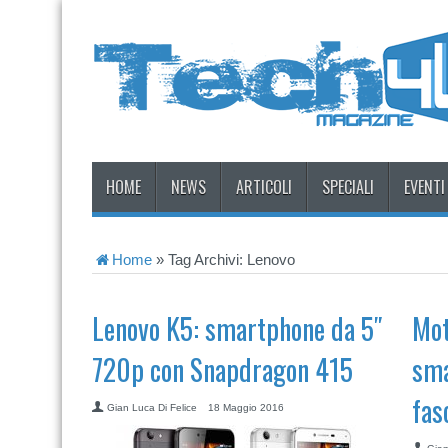
HOME
NEWS
ARTICOLI
SPECIALI
EVENTI
Home
»
Tag Archivi: Lenovo
Lenovo K5: smartphone da 5″
Mot
720p con Snapdragon 415
sma
fas
Gian Luca Di Felice
18 Maggio 2016