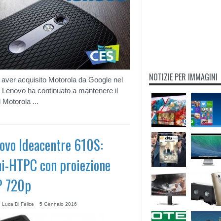
NOTIZIE PER IMMAGINI
aver acquisito Motorola da Google nel
 Lenovo ha continuato a mantenere il
 Motorola ...
ovo Ideacentre 610S:
i-HTPC con proiezione
P 720p
 Luca Di Felice
5 Gennaio 2016