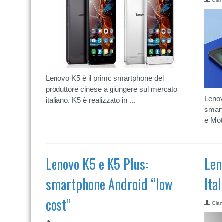
Gian
Lenovo K5 è il primo smartphone del
produttore cinese a giungere sul mercato
Lenov
italiano. K5 è realizzato in ...
smart
e Mot
Lenovo K5 e K5 Plus:
Len
smartphone Android “low
Ita
cost”
Gian