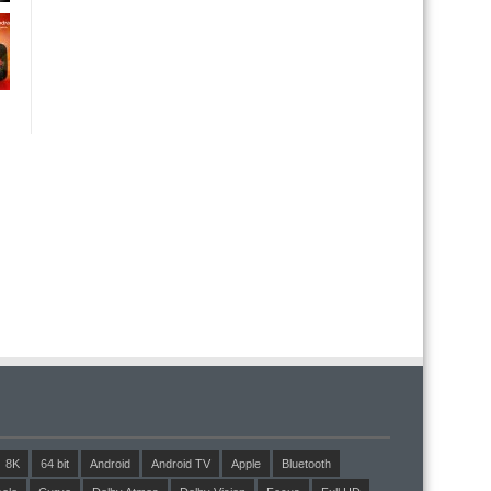
8K
64 bit
Android
Android TV
Apple
Bluetooth