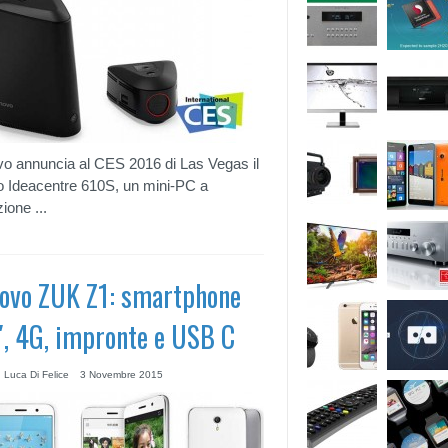
o annuncia al CES 2016 di Las Vegas il
 Ideacentre 610S, un mini-PC a
ione ...
ovo ZUK Z1: smartphone
″, 4G, impronte e USB C
 Luca Di Felice
3 Novembre 2015