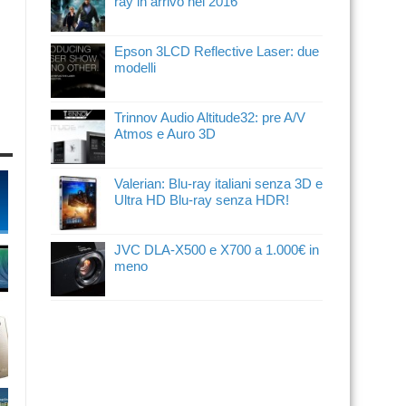
ray in arrivo nel 2016
Epson 3LCD Reflective Laser: due
modelli
Trinnov Audio Altitude32: pre A/V
Atmos e Auro 3D
Valerian: Blu-ray italiani senza 3D e
Ultra HD Blu-ray senza HDR!
JVC DLA-X500 e X700 a 1.000€ in
meno