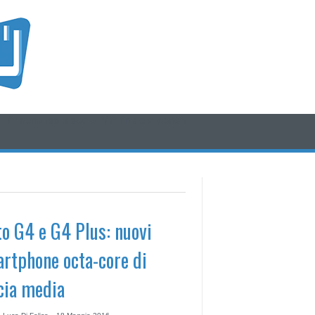
/* icone rss e social */
/* fine div icone*/
o G4 e G4 Plus: nuovi
rtphone octa-core di
cia media