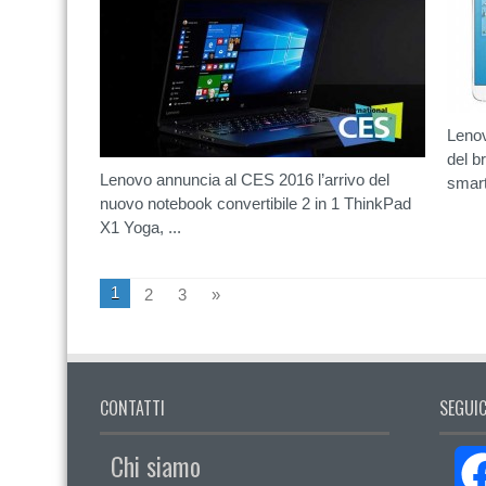
Lenov
del b
Lenovo annuncia al CES 2016 l’arrivo del
smart
nuovo notebook convertibile 2 in 1 ThinkPad
X1 Yoga, ...
1
2
3
»
CONTATTI
SEGUIC
Chi siamo