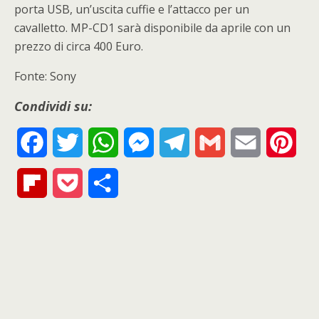
porta USB, un’uscita cuffie e l’attacco per un
cavalletto. MP-CD1 sarà disponibile da aprile con un
prezzo di circa 400 Euro.
Fonte: Sony
Condividi su:
F
T
W
M
T
G
E
P
a
w
h
e
e
m
m
i
F
P
S
c
i
a
s
l
a
a
n
l
o
h
e
t
t
s
e
i
i
t
i
c
a
b
t
s
e
g
l
l
e
p
k
r
o
e
A
n
r
r
b
e
e