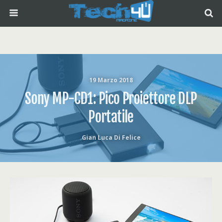
19 Marzo 2018
Sony MP-CD1: Pico Proiettore DLP
Portatile
Gian Luca Di Felice