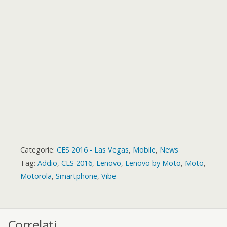
r
t
r
d
Categorie:
CES 2016 - Las Vegas
,
Mobile
,
News
Tag:
Addio
,
CES 2016
,
Lenovo
,
Lenovo by Moto
,
Moto
,
Motorola
,
Smartphone
,
Vibe
Correlati