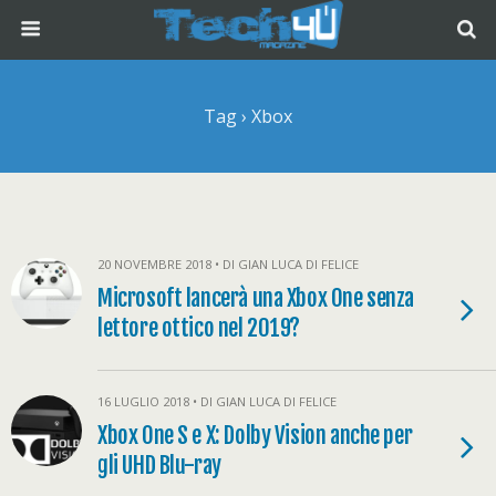
Tag › Xbox
20 NOVEMBRE 2018 • DI GIAN LUCA DI FELICE
Microsoft lancerà una Xbox One senza
lettore ottico nel 2019?
16 LUGLIO 2018 • DI GIAN LUCA DI FELICE
Xbox One S e X: Dolby Vision anche per
gli UHD Blu-ray