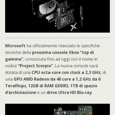
Microsoft
ha ufficialmente rilasciato le specifiche
tecniche della
prossima console Xbox “top di
gamma”
, conosciuta fino ad oggi con il nome in
codice
“Project Scorpio”
. La nuova console sarà
dotata di una
CPU octa-core con clock a 2,3 GHz
, di
una
GPU AMD Radeon da 40 core a 1,2 GHz da 6
Terafllops
,
12GB di RAM GDDR5
,
1TB di spazio
d’archiviazione
e un
drive Ultra HD Blu-ray
.