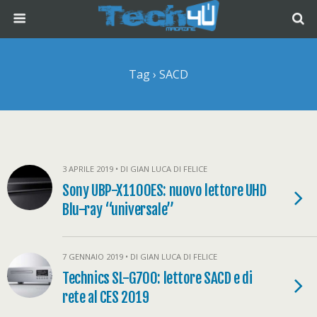
Tag › SACD
3 APRILE 2019 • DI GIAN LUCA DI FELICE
Sony UBP-X1100ES: nuovo lettore UHD
Blu-ray “universale”
7 GENNAIO 2019 • DI GIAN LUCA DI FELICE
Technics SL-G700: lettore SACD e di
rete al CES 2019