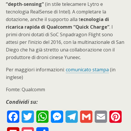
“depth-sensing”
(in stile telecamere Lytro e
tecnologia RealSense di Intel). A completare la
dotazione, anche il supporto alla t
ecnologia di
ricarica rapida di Qualcomm “Quick Charge”
. I
primi droni dotati di SoC Snpadragon Flight sono
attesi per l’inizio del 2016, con la multinazionale di San
Diego che ha già stretto una collaborazione con il
produttore di droni cinese Yuneec.
Per maggiori informazioni:
comunicato stampa
(in
inglese)
Fomte: Qualcomm
Condividi su:
F
T
W
M
T
G
E
P
a
w
h
e
e
m
m
i