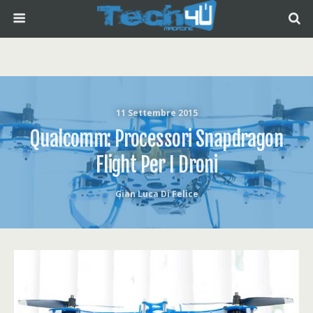
11 Settembre 2015
Qualcomm: Processori Snapdragon
Flight Per I Droni
Gian Luca Di Felice