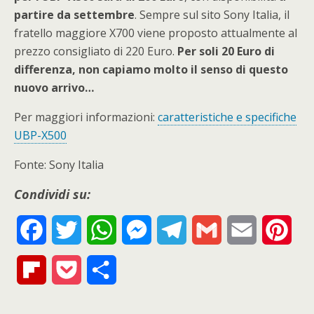
partire da settembre
. Sempre sul sito Sony Italia, il
fratello maggiore X700 viene proposto attualmente al
prezzo consigliato di 220 Euro.
Per soli 20 Euro di
differenza, non capiamo molto il senso di questo
nuovo arrivo…
Per maggiori informazioni:
caratteristiche e specifiche
UBP-X500
Fonte: Sony Italia
Condividi su:
F
T
W
M
T
G
E
P
a
w
h
e
e
m
m
i
F
P
S
c
i
a
s
l
a
a
n
l
o
h