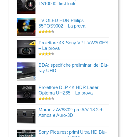
LS10000: first look
TV OLED HDR Philips
55POS9002 – La prova
Proiettore 4K Sony VPL-VW300ES
– La prova
BDA: specifiche preliminari dei Blu-
ray UHD
Proiettore DLP 4K HDR Laser
Optoma UHZ65 – La prova
Marantz AV8802: pre A/V 13.2ch
Atmos e Auro-3D
Sony Pictures: primi Ultra HD Blu-