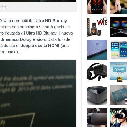
dire
0
sarà compatibile
Ultra HD Blu-ray,
omento non sappiamo se sarà anche in
to riguarda gli Ultra HD Blu-ray, il nuovo
dinamico Dolby Vision
. Dalla foto del
rà dotato di
doppia uscita HDMI
(una
eam audio).