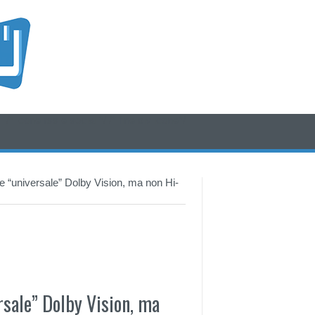
/* icone rss e social */
/* fine div icone*/
 “universale” Dolby Vision, ma non Hi-
sale” Dolby Vision, ma