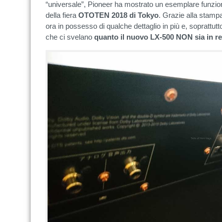
“universale”, Pioneer ha mostrato un esemplare funzio
della fiera
OTOTEN 2018 di Tokyo
. Grazie alla stamp
ora in possesso di qualche dettaglio in più e, soprattutt
che ci svelano
quanto il nuovo LX-500 NON sia in r