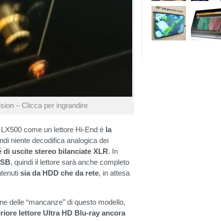
ion – Clicca per ingrandire
o LX500 come un lettore Hi-End è
la
ndi niente decodifica analogica dei
 di uscite stereo bilanciate XLR
. In
USB
, quindi il lettore sarà anche completo
ntenuti
sia da HDD che da rete
, in attesa
one delle “mancanze” di questo modello,
riore lettore Ultra HD Blu-ray ancora