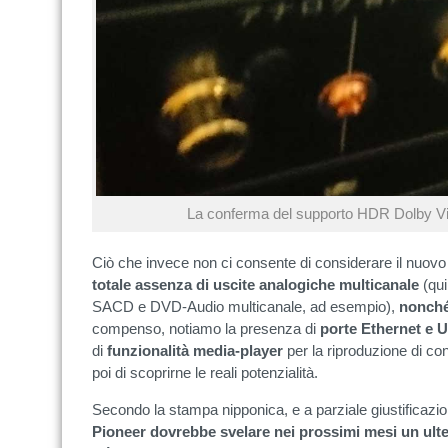
La conferma del supporto HDR Dolby Vis
Ciò che invece non ci consente di considerare il nuov
totale assenza di uscite analogiche multicanale
(qui
SACD e DVD-Audio multicanale, ad esempio),
nonché
compenso, notiamo la presenza di
porte Ethernet e 
di
funzionalità media-player
per la riproduzione di co
poi di scoprirne le reali potenzialità.
Secondo la stampa nipponica, e a parziale giustificazi
Pioneer dovrebbe svelare nei prossimi mesi un ulte