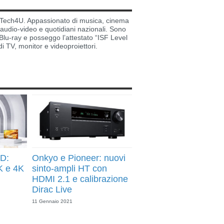
di Tech4U. Appassionato di musica, cinema
i audio-video e quotidiani nazionali. Sono
lu-ray e posseggo l’attestato “ISF Level
di TV, monitor e videoproiettori.
D:
Onkyo e Pioneer: nuovi
K e 4K
sinto-ampli HT con
HDMI 2.1 e calibrazione
Dirac Live
11 Gennaio 2021