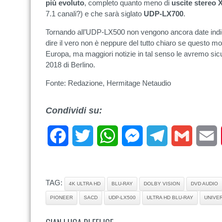
più evoluto
, completo quanto meno di
uscite stereo
7.1 canali?) e che sarà siglato
UDP-LX700
.
Tornando all’UDP-LX500 non vengono ancora date indicazi
dire il vero non è neppure del tutto chiaro se questo mo
Europa, ma maggiori notizie in tal senso le avremo si
2018 di Berlino.
Fonte: Redazione, Hermitage Netaudio
Condividi su:
Facebook
Twitter
WhatsApp
Messenger
Telegram
Gmail
E
TAG:
4K ULTRA HD
BLU-RAY
DOLBY VISION
DVD AUDIO
PIONEER
SACD
UDP-LX500
ULTRA HD BLU-RAY
UNIVE