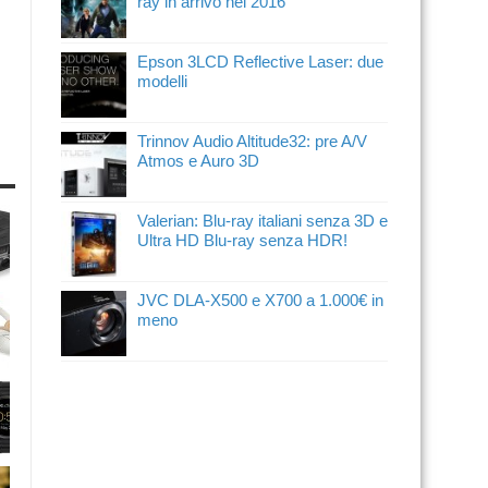
ray in arrivo nel 2016
Epson 3LCD Reflective Laser: due
modelli
Trinnov Audio Altitude32: pre A/V
Atmos e Auro 3D
Valerian: Blu-ray italiani senza 3D e
Ultra HD Blu-ray senza HDR!
JVC DLA-X500 e X700 a 1.000€ in
meno