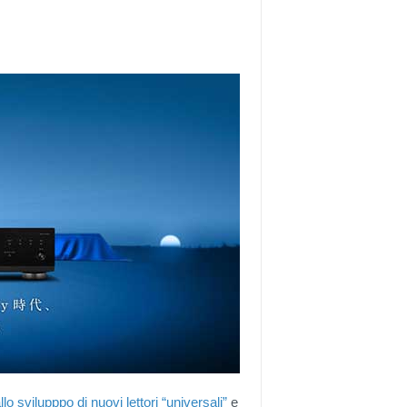
o svilupppo di nuovi lettori “universali”
e