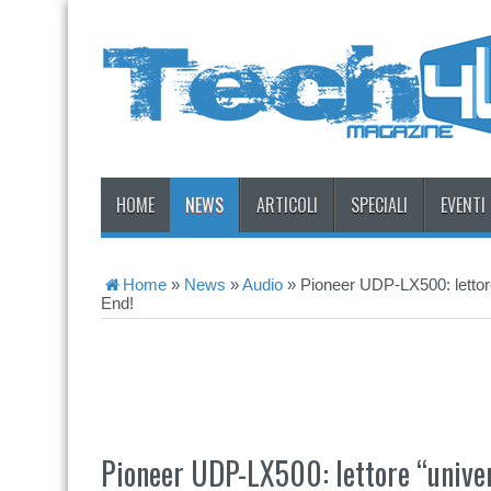
HOME
NEWS
ARTICOLI
SPECIALI
EVENTI
Home
»
News
»
Audio
»
Pioneer UDP-LX500: lettore
End!
Pioneer UDP-LX500: lettore “univer