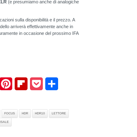
 XLR
(e presumiamo anche di analogiche
oni sulla disponibilità e il prezzo. A
dello arriverà effettivamente anche in
curamente in occasione del prossimo IFA
mail
Pinterest
Flipboard
Pocket
Share
FOCUS
HDR
HDR10
LETTORE
RSALE