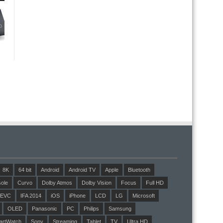
8K
64 bit
Android
Android TV
Apple
Bluetooth
ole
Curvo
Dolby Atmos
Dolby Vision
Focus
Full HD
EVC
IFA 2014
iOS
iPhone
LCD
LG
Microsoft
OLED
Panasonic
PC
Philips
Samsung
artWatch
Sony
Streaming
Tablet
TV
Ultra HD