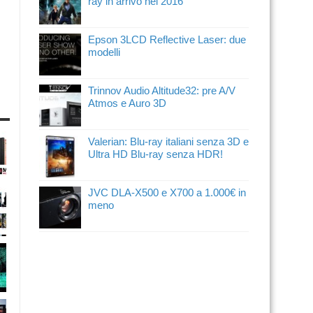
ray in arrivo nel 2016
Epson 3LCD Reflective Laser: due
modelli
Trinnov Audio Altitude32: pre A/V
Atmos e Auro 3D
Valerian: Blu-ray italiani senza 3D e
Ultra HD Blu-ray senza HDR!
JVC DLA-X500 e X700 a 1.000€ in
meno