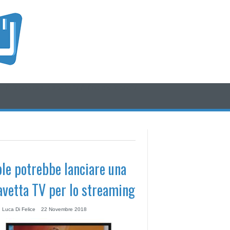
/* icone rss e social */
/* fine div icone*/
le potrebbe lanciare una
avetta TV per lo streaming
 Luca Di Felice
22 Novembre 2018