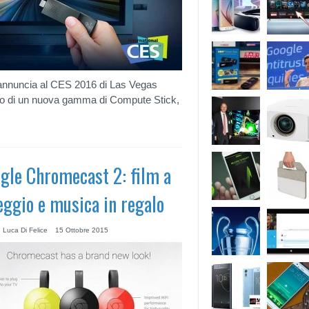
 annuncia al CES 2016 di Las Vegas
ivo di un nuova gamma di Compute Stick,
gle Chromecast 2: film a
eggio e musica in regalo
 Luca Di Felice
15 Ottobre 2015