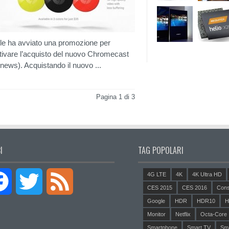
e ha avviato una promozione per
tivare l’acquisto del nuovo Chromecast
 news). Acquistando il nuovo ...
Pagina 1 di 3
I
TAG POPOLARI
4G LTE
4K
4K Ultra HD
Facebook
Twitter
Feed
CES 2015
CES 2016
Cons
Google
HDR
HDR10
H
Monitor
Netflix
Octa-Core
Smartphone
Smart TV
Sm