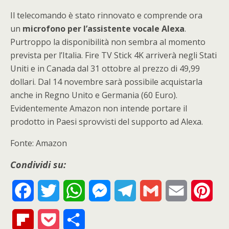
Il telecomando è stato rinnovato e comprende ora
un
microfono per l’assistente vocale Alexa
.
Purtroppo la disponibilità non sembra al momento
prevista per l’Italia. Fire TV Stick 4K arriverà negli Stati
Uniti e in Canada dal 31 ottobre al prezzo di 49,99
dollari. Dal 14 novembre sarà possibile acquistarla
anche in Regno Unito e Germania (60 Euro).
Evidentemente Amazon non intende portare il
prodotto in Paesi sprovvisti del supporto ad Alexa.
Fonte: Amazon
Condividi su:
F
T
W
M
T
G
E
P
a
w
h
e
e
m
m
i
F
P
S