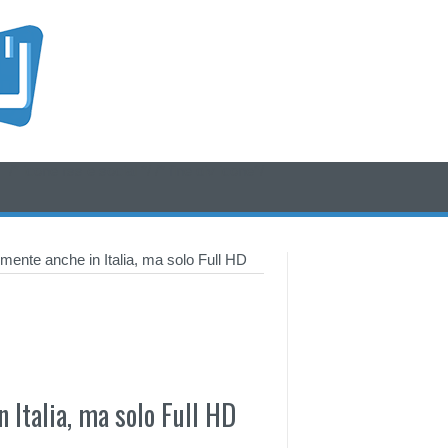
/* icone rss e social */
/* fine div icone*/
mente anche in Italia, ma solo Full HD
 Italia, ma solo Full HD