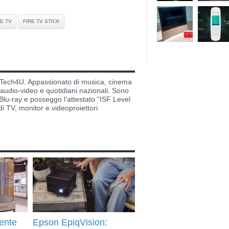
RE TV
FIRE TV STICK
di Tech4U. Appassionato di musica, cinema
i audio-video e quotidiani nazionali. Sono
lu-ray e posseggo l’attestato “ISF Level
di TV, monitor e videoproiettori.
ente
Epson EpiqVision: