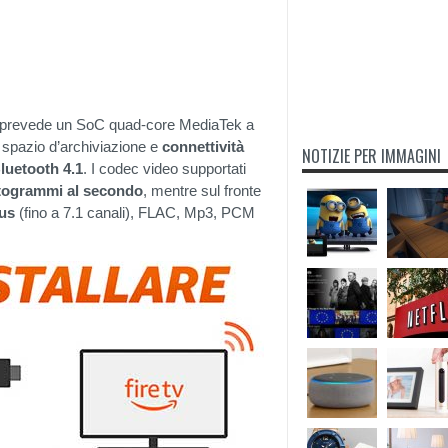
e prevede un SoC quad-core MediaTek a
pazio d’archiviazione e
connettività
NOTIZIE PER IMMAGINI
luetooth 4.1
. I codec video supportati
otogrammi al secondo
, mentre sul fronte
lus
(fino a 7.1 canali), FLAC, Mp3, PCM