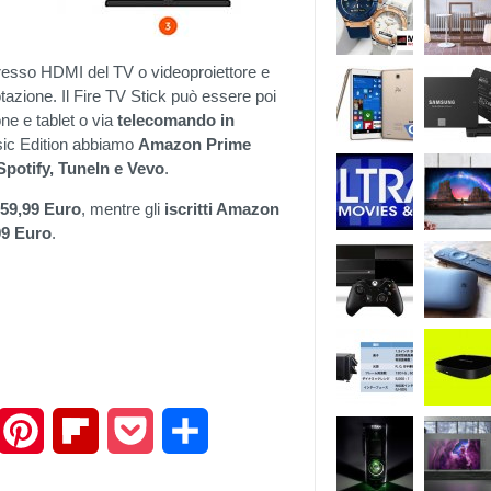
ngresso HDMI del TV o videoproiettore e
tazione. Il Fire TV Stick può essere poi
ne e tablet o via
telecomando in
asic Edition abbiamo
Amazon Prime
Spotify, TuneIn e Vevo
.
 59,99 Euro
, mentre gli
iscritti Amazon
99 Euro
.
mail
Pinterest
Flipboard
Pocket
Share