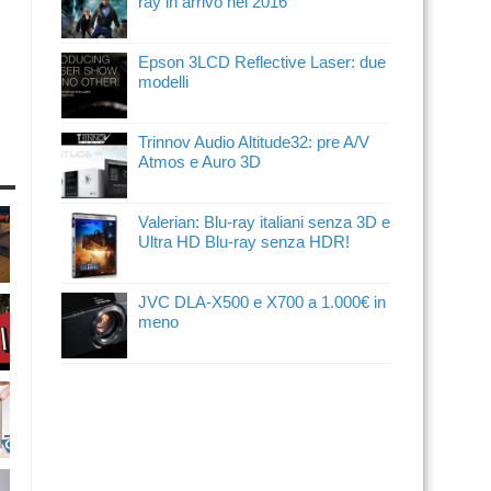
ray in arrivo nel 2016
Epson 3LCD Reflective Laser: due
modelli
Trinnov Audio Altitude32: pre A/V
Atmos e Auro 3D
Valerian: Blu-ray italiani senza 3D e
Ultra HD Blu-ray senza HDR!
JVC DLA-X500 e X700 a 1.000€ in
meno