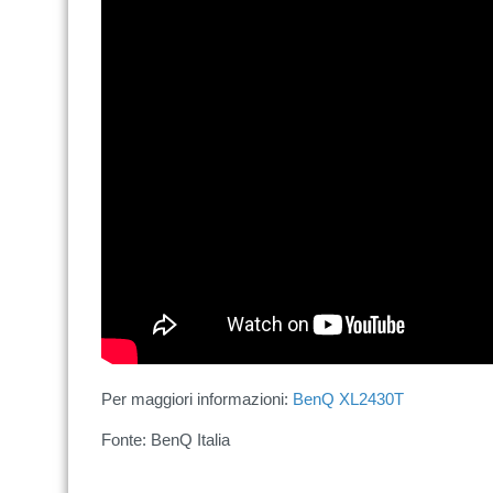
Per maggiori informazioni:
BenQ XL2430T
Fonte: BenQ Italia