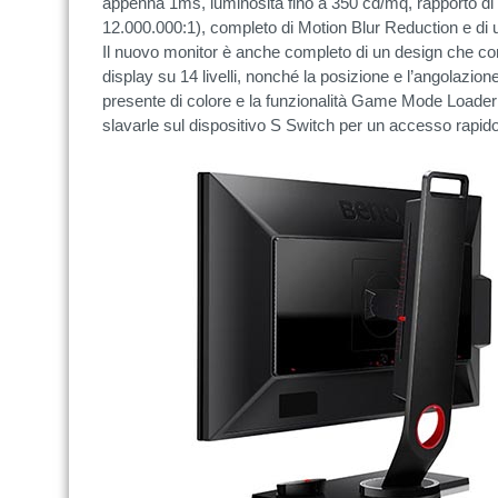
appenna 1ms, luminosità fino a 350 cd/mq, rapporto di
12.000.000:1), completo di Motion Blur Reduction e di u
Il nuovo monitor è anche completo di un design che conen
display su 14 livelli, nonché la posizione e l’angolazion
presente di colore e la funzionalità Game Mode Loader 
slavarle sul dispositivo S Switch per un accesso rapido