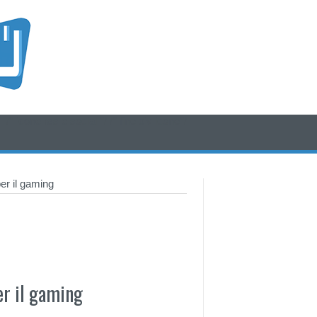
/* icone rss e social */
/* fine div icone*/
r il gaming
r il gaming