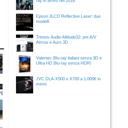
ray in arrivo nel 2016
Epson 3LCD Reflective Laser: due
modelli
Trinnov Audio Altitude32: pre A/V
Atmos e Auro 3D
Valerian: Blu-ray italiani senza 3D e
Ultra HD Blu-ray senza HDR!
JVC DLA-X500 e X700 a 1.000€ in
meno