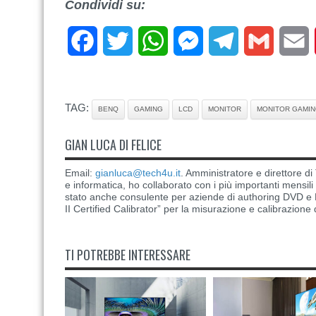
Condividi su:
Facebook
Twitter
WhatsApp
Messenger
Telegram
Gmail
E
TAG:
BENQ
GAMING
LCD
MONITOR
MONITOR GAMI
GIAN LUCA DI FELICE
Email:
gianluca@tech4u.it
. Amministratore e direttore 
e informatica, ho collaborato con i più importanti mensil
stato anche consulente per aziende di authoring DVD e B
II Certified Calibrator” per la misurazione e calibrazione 
TI POTREBBE INTERESSARE