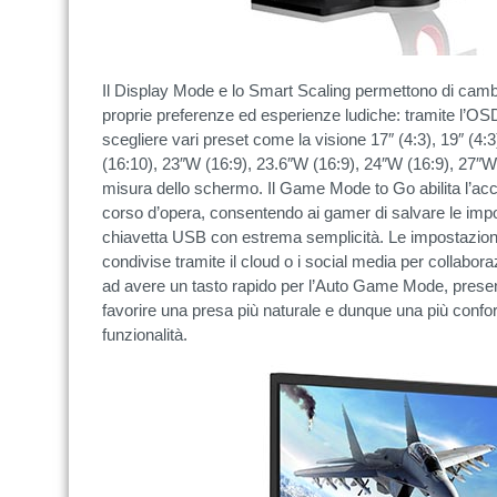
Il Display Mode e lo Smart Scaling permettono di cambia
proprie preferenze ed esperienze ludiche: tramite l’OS
scegliere vari preset come la visione 17″ (4:3), 19″ (4
(16:10), 23″W (16:9), 23.6″W (16:9), 24″W (16:9), 27″W
misura dello schermo. Il Game Mode to Go abilita l’acce
corso d’opera, consentendo ai gamer di salvare le impost
chiavetta USB con estrema semplicità. Le impostazioni
condivise tramite il cloud o i social media per collabora
ad avere un tasto rapido per l’Auto Game Mode, prese
favorire una presa più naturale e dunque una più confor
funzionalità.