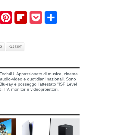
mail
Pinterest
Flipboard
Pocket
Share
NG
XL2430T
di Tech4U. Appassionato di musica, cinema
i audio-video e quotidiani nazionali. Sono
lu-ray e posseggo l’attestato “ISF Level
di TV, monitor e videoproiettori.