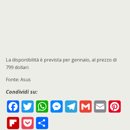
La disponibilità è prevista per gennaio, al prezzo di
799 dollari.
Fonte: Asus
Condividi su:
F
T
W
M
T
G
E
P
a
w
h
e
e
m
m
i
F
P
S