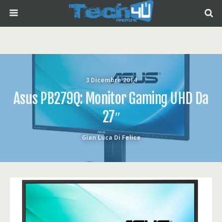
3 Dicembre 2014
Asus PB279Q: Monitor Gaming UHD Da
27″
Gian Luca Di Felice