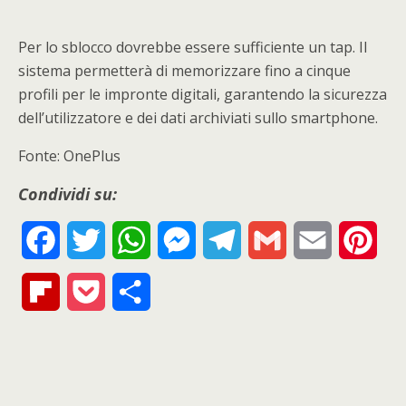
Per lo sblocco dovrebbe essere sufficiente un tap. Il
sistema permetterà di memorizzare fino a cinque
profili per le impronte digitali, garantendo la sicurezza
dell’utilizzatore e dei dati archiviati sullo smartphone.
Fonte: OnePlus
Condividi su:
F
T
W
M
T
G
E
P
a
w
h
e
e
m
m
i
F
P
S
c
i
a
s
l
a
a
n
l
o
h
e
t
t
s
e
i
i
t
i
c
a
b
t
s
e
g
l
l
e