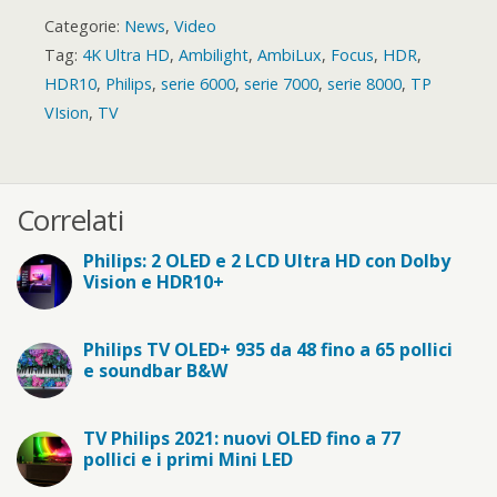
Categorie:
News
,
Video
Tag:
4K Ultra HD
,
Ambilight
,
AmbiLux
,
Focus
,
HDR
,
HDR10
,
Philips
,
serie 6000
,
serie 7000
,
serie 8000
,
TP
VIsion
,
TV
Correlati
Philips: 2 OLED e 2 LCD Ultra HD con Dolby
Vision e HDR10+
Philips TV OLED+ 935 da 48 fino a 65 pollici
e soundbar B&W
TV Philips 2021: nuovi OLED fino a 77
pollici e i primi Mini LED