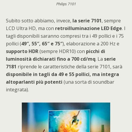
Philips 7101
Subito sotto abbiamo, invece,
la serie 7101
, sempre
LCD Ultra HD, ma con
retroilluminazione LED Edge
. I
tagli disponibili saranno compresi tra i 49 pollici e i 75
pollici (
49″, 55″, 65″ e 75″
), elaborazione a 200 Hz e
supporto HDR
(sempre HDR10) con
picchi di
luminosità dichiarati fino a 700 cd/mq
. La
serie
7181
riprende le caratteristiche della serie 7101, sarà
disponibile in tagli da 49 e 55 pollici, ma integra
altoparlanti più potenti
(una sorta di soundbar
integrata).