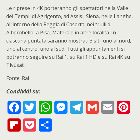
Le riprese in 4K porteranno gli spettatori nella Valle
dei Templi di Agrigento, ad Assisi, Siena, nelle Langhe,
all’interno della Reggia di Caserta, nei trulli di
Alberobello, a Pisa, Matera e in altre località. In
ciascuna puntata saranno mostrati 3 siti: uno al nord,
uno al centro, uno al sud. Tutti gli appuntamenti si
potranno seguire su Rai 1, su Rai 1 HD e su Rai 4K su
Tivùsat.
Fonte: Rai
Condividi su:
F
T
W
M
T
G
E
P
a
w
h
e
e
m
m
i
F
P
S
c
i
a
s
l
a
a
n
l
o
h