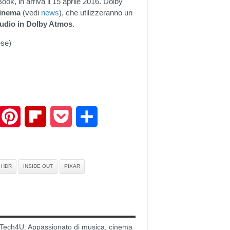
Book, in arriva il 15 aprile 2016. Dolby
inema
(vedi
news
), che utilizzeranno un
audio in Dolby Atmos
.
ese)
mail
Pinterest
Flipboard
Pocket
Share
HDR
INSIDE OUT
PIXAR
di Tech4U. Appassionato di musica, cinema