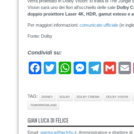
verrà proiettato in Dolby Vision: si tratta di The Jungle 
Vision sarà uno dei fiori all’occhiello delle sale
Dolby
C
doppio proiettore Laser 4K, HDR, gamut esteso e 
Per maggiori informazioni:
comunicato ufficiale
(in ingl
Fonte: Dolby
Condividi su:
Facebook
Twitter
WhatsApp
Messenger
Telegram
Gmail
E
TAG:
DISNEY
DOLBY
DOLBY CINEMA
DOLBY VISION
TOMORROWLAND
GIAN LUCA DI FELICE
Email:
gianluca@tech4u.it
. Amministratore e direttore 