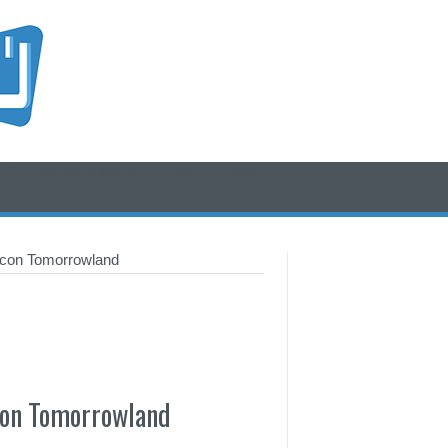
/* icone rss e social */
/* fine div icone*/
 con Tomorrowland
con Tomorrowland