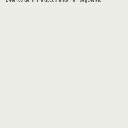
L’elenco dei film e documentari è il seguente: