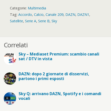
Categorie:
Multimedia
Tag:
Accordo
,
Calcio
,
Canale 209
,
DAZN
,
DAZN1
,
Satellite
,
Serie A
,
Serie B
,
Sky
Correlati
Sky – Mediaset Premium: scambio canali
sat / DTV in vista
DAZN: dopo 2 giornate di disservizi,
partono i primi esposti
Sky Q: arrivano DAZN, Spotify e i comandi
vocali