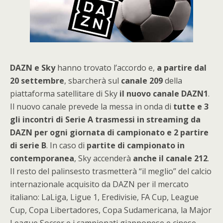
DAZN e Sky
hanno trovato l’accordo e,
a partire dal
20 settembre
, sbarcherà sul
canale 209
della
piattaforma satellitare di Sky
il nuovo canale DAZN1
.
Il nuovo canale prevede la messa in onda di
tutte e 3
gli incontri di Serie A trasmessi in streaming da
DAZN per ogni giornata di campionato e 2 partire
di serie B
. In caso di
partite di campionato in
contemporanea
, Sky accenderà
anche il canale 212
.
Il resto del palinsesto trasmetterà “il meglio” del calcio
internazionale acquisito da DAZN per il mercato
italiano: LaLiga, Ligue 1, Eredivisie, FA Cup, League
Cup, Copa Libertadores, Copa Sudamericana, la Major
League Soccer e i campionati giapponese e cinese.