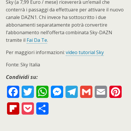
Sky (a 7,99 Euro / mese) ricevererà un’email che
conterrà i passaggi da effettuare per attivare il nuovo
canale DAZN1. Chi invece ha sottoscritto i due
abbonamenti separatamente potrà convertire
l’abbonamento nell’offerta combinata Sky-DAZN
tramite il
Fai Da Te
.
Per maggiori informazioni:
video tutorial Sky
Fonte: Sky Italia
Condividi su:
F
T
W
M
T
G
E
P
a
w
h
e
e
m
m
i
F
P
S
c
i
a
s
l
a
a
n
l
o
h
e
t
t
s
e
i
i
t