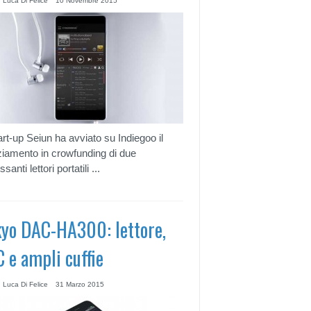
 Luca Di Felice
10 Novembre 2015
art-up Seiun ha avviato su Indiegoo il
ziamento in crowfunding di due
ssanti lettori portatili ...
yo DAC-HA300: lettore,
 e ampli cuffie
 Luca Di Felice
31 Marzo 2015