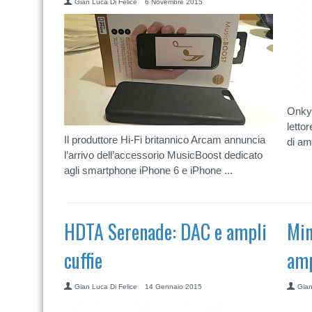
Gian Luca Di Felice
6 Novembre 2015
Onkyo
letto
Il produttore Hi-Fi britannico Arcam annuncia
di amp
l’arrivo dell’accessorio MusicBoost dedicato
agli smartphone iPhone 6 e iPhone ...
HDTA Serenade: DAC e ampli
Min
cuffie
amp
Gian Luca Di Felice
14 Gennaio 2015
Gian