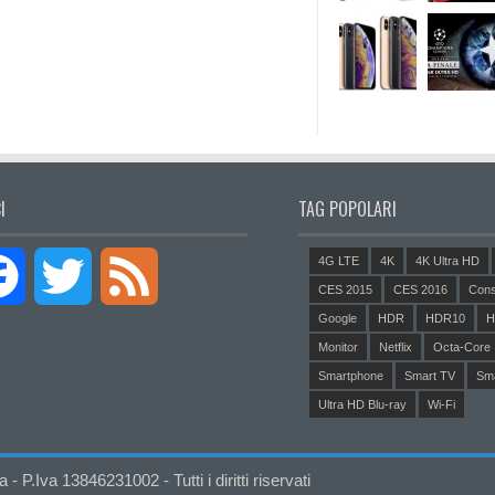
I
TAG POPOLARI
4G LTE
4K
4K Ultra HD
Facebook
Twitter
Feed
CES 2015
CES 2016
Cons
Google
HDR
HDR10
H
Monitor
Netflix
Octa-Core
Smartphone
Smart TV
Sm
Ultra HD Blu-ray
Wi-Fi
P.Iva 13846231002 - Tutti i diritti riservati