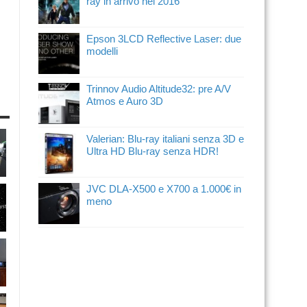
ray in arrivo nel 2016
Epson 3LCD Reflective Laser: due
modelli
Trinnov Audio Altitude32: pre A/V
Atmos e Auro 3D
Valerian: Blu-ray italiani senza 3D e
Ultra HD Blu-ray senza HDR!
JVC DLA-X500 e X700 a 1.000€ in
meno