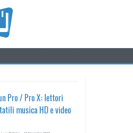
/* icone rss e social */
/* fine div icone*/
un Pro / Pro X: lettori
tatili musica HD e video