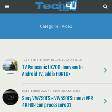
Categorie ›
Video
10 SETTEMBRE 2020 • DI GIAN LUCA DI FELICE
TV Panasonic HX700: benvenuto
Android TV, addio HDR10+
8 SETTEMBRE 2020 • DI GIAN LUCA DI FELICE
Sony VW790ES e VW590ES: nuovi VPR
4K HDR con processore X1