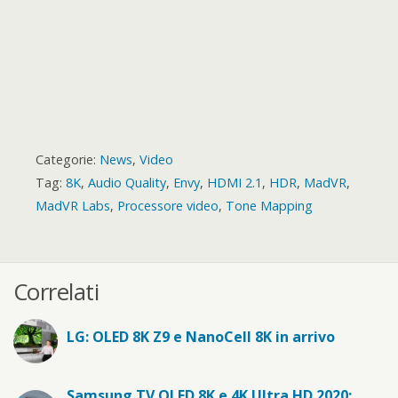
Categorie:
News
,
Video
Tag:
8K
,
Audio Quality
,
Envy
,
HDMI 2.1
,
HDR
,
MadVR
,
MadVR Labs
,
Processore video
,
Tone Mapping
Correlati
LG: OLED 8K Z9 e NanoCell 8K in arrivo
Samsung TV QLED 8K e 4K Ultra HD 2020: