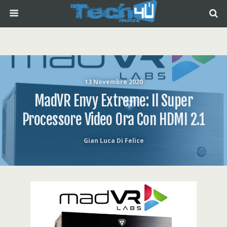
13 Novembre 2020
MadVR Envy Extreme: Il Super
Processore Video Ora Con HDMI 2.1
Gian Luca Di Felice