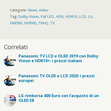
Categorie:
News
,
Video
Tag:
Dolby Vision
,
Full LED
,
HDR
,
HDR10
,
LCD
,
LG
,
SK8500
,
SK9500
,
ThinQ
,
TV
Correlati
Panasonic TV LCD e OLED 2019 con Dolby
Vision e HDR10+: i prezzi italiani
Panasonic TV OLED e LCD 2020: i prezzi
europei
LG rimborsa 400 Euro con l’acquisto di un
OLED E8