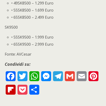
• 49SK8500 – 1.299 Euro
• 55SK8500 – 1.699 Euro
• 65SK8500 – 2.499 Euro
SK9500
• 55SK9500 – 1.999 Euro
• 65SK9500 – 2.999 Euro
Fonte: AVCesar
Condividi su:
F
T
W
M
T
G
E
P
a
w
h
e
e
m
m
i
F
P
S
c
i
a
s
l
a
a
n
l
o
h