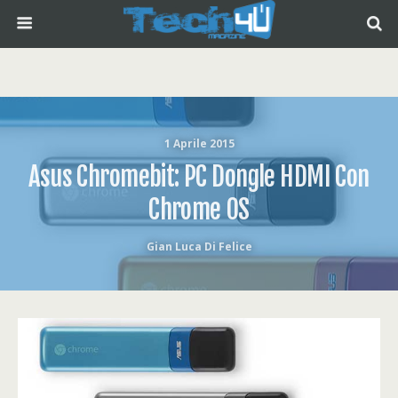
1 Aprile 2015
Asus Chromebit: PC Dongle HDMI Con
Chrome OS
Gian Luca Di Felice