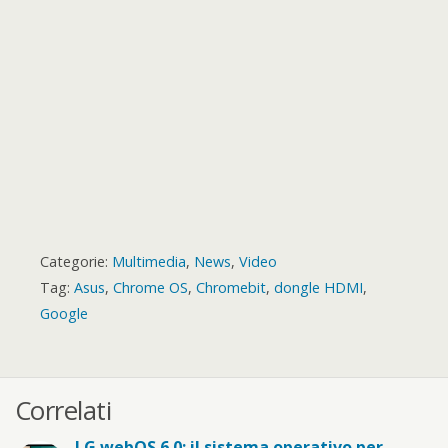
d
Categorie:
Multimedia
,
News
,
Video
Tag:
Asus
,
Chrome OS
,
Chromebit
,
dongle HDMI
,
Google
Correlati
LG webOS 6.0: il sistema operativo per