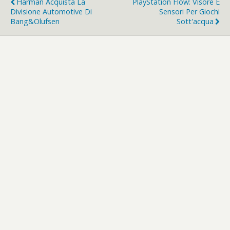
Harman Acquista La
PlayStation Flow: Visore E
Divisione Automotive Di
Sensori Per Giochi
Bang&Olufsen
Sott'acqua