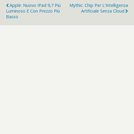
Apple: Nuovo IPad 9,7 Più
Mythic: Chip Per L'Intelligenza
Luminoso E Con Prezzo Più
Artificiale Senza Cloud
Basso