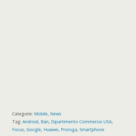
o
r
p
g
a
e
o
t
k
p
e
m
s
a
r
t
r
d
Categorie:
Mobile
,
News
Tag:
Android
,
Ban
,
Dipartimento Commercio USA
,
Focus
,
Google
,
Huawei
,
Proroga
,
Smartphone