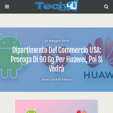
21 Maggio 2019
Dipartimento Del Commercio USA:
Proroga Di 90 Gg Per Huawei, Poi Si
Vedrà
Gian Luca Di Felice