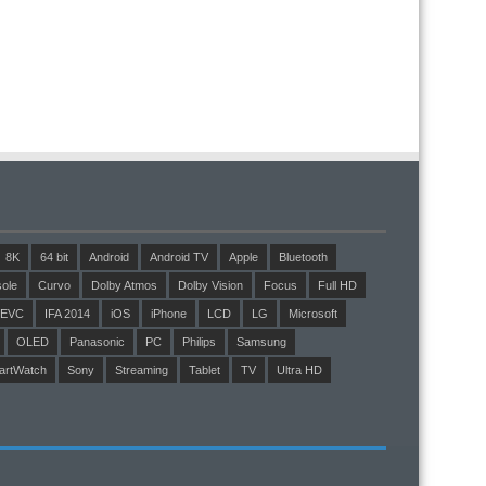
8K
64 bit
Android
Android TV
Apple
Bluetooth
ole
Curvo
Dolby Atmos
Dolby Vision
Focus
Full HD
EVC
IFA 2014
iOS
iPhone
LCD
LG
Microsoft
OLED
Panasonic
PC
Philips
Samsung
artWatch
Sony
Streaming
Tablet
TV
Ultra HD