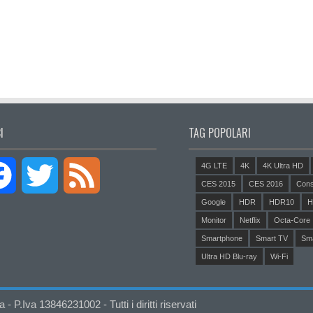
I
TAG POPOLARI
4G LTE
4K
4K Ultra HD
Facebook
Twitter
Feed
CES 2015
CES 2016
Cons
Google
HDR
HDR10
H
Monitor
Netflix
Octa-Core
Smartphone
Smart TV
Sm
Ultra HD Blu-ray
Wi-Fi
P.Iva 13846231002 - Tutti i diritti riservati