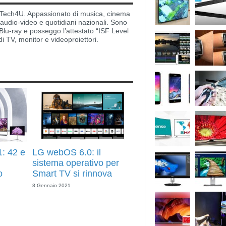
di Tech4U. Appassionato di musica, cinema
i audio-video e quotidiani nazionali. Sono
lu-ray e posseggo l’attestato “ISF Level
di TV, monitor e videoproiettori.
: 42 e
LG webOS 6.0: il
ù
sistema operativo per
o
Smart TV si rinnova
8 Gennaio 2021