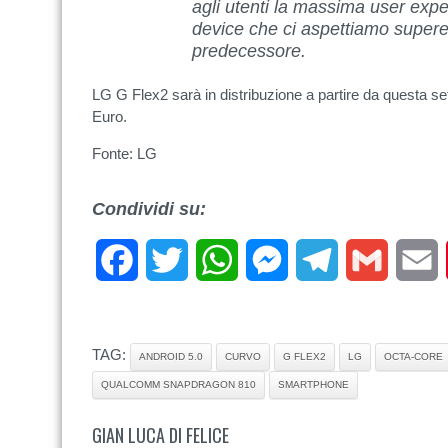
agli utenti la massima user expe
device che ci aspettiamo supere
predecessore.
LG G Flex2 sarà in distribuzione a partire da questa se
Euro.
Fonte: LG
Condividi su:
Facebook
Twitter
WhatsApp
Messenger
Telegram
Gmail
E
TAG:
ANDROID 5.0
CURVO
G FLEX2
LG
OCTA-CORE
QUALCOMM SNAPDRAGON 810
SMARTPHONE
GIAN LUCA DI FELICE