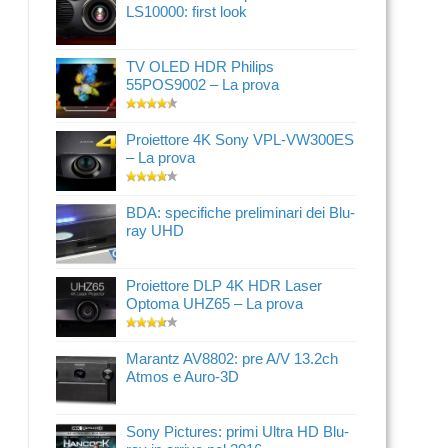
LS10000: first look
TV OLED HDR Philips
55POS9002 – La prova
Proiettore 4K Sony VPL-VW300ES
– La prova
BDA: specifiche preliminari dei Blu-
ray UHD
Proiettore DLP 4K HDR Laser
Optoma UHZ65 – La prova
Marantz AV8802: pre A/V 13.2ch
Atmos e Auro-3D
Sony Pictures: primi Ultra HD Blu-