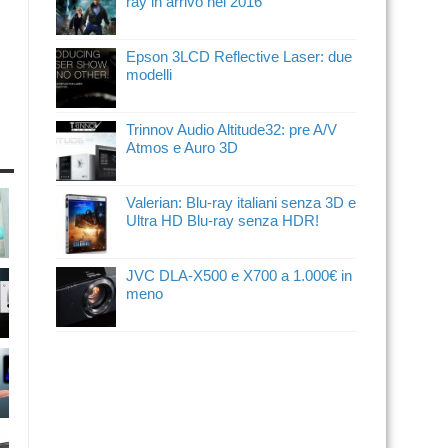
ray in arrivo nel 2016
Epson 3LCD Reflective Laser: due
modelli
Trinnov Audio Altitude32: pre A/V
Atmos e Auro 3D
Valerian: Blu-ray italiani senza 3D e
Ultra HD Blu-ray senza HDR!
JVC DLA-X500 e X700 a 1.000€ in
meno