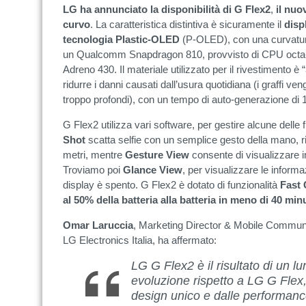
LG ha annunciato la disponibilità di G Flex2
,
il nuo
curvo
. La caratteristica distintiva è sicuramente il
disp
tecnologia Plastic-OLED
(P-OLED), con una curvatura
un Qualcomm Snapdragon 810, provvisto di CPU octa-
Adreno 430. Il materiale utilizzato per il rivestimento è “
ridurre i danni causati dall’usura quotidiana (i graffi 
troppo profondi), con un tempo di auto-generazione di 
G Flex2 utilizza vari software, per gestire alcune delle
Shot
scatta selfie con un semplice gesto della mano, ri
metri, mentre
Gesture
View
consente di visualizzare 
Troviamo poi
Glance
View
, per visualizzare le inform
display è spento. G Flex2 è dotato di funzionalità
Fast
al 50% della batteria alla batteria in meno di 40 minu
Omar
Laruccia
, Marketing Director & Mobile Commun
LG Electronics Italia, ha affermato:
LG G Flex2 è il risultato di un l
evoluzione rispetto a LG G Flex,
design unico e dalle performance