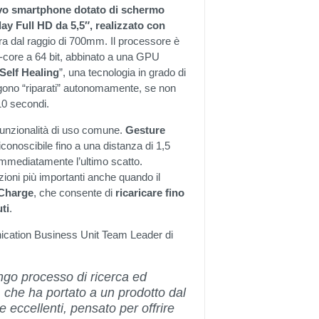
vo smartphone dotato di schermo
lay Full HD da 5,5″, realizzato con
 dal raggio di 700mm. Il processore è
core a 64 bit, abbinato a una GPU
Self
Healing
”, una tecnologia in grado di
vengono “riparati” autonomamente, se non
10 secondi.
 funzionalità di uso comune.
Gesture
conoscibile fino a una distanza di 1,5
immediatamente l’ultimo scatto.
azioni più importanti anche quando il
Charge
, che consente di
ricaricare fino
ti
.
ication Business Unit Team Leader di
ungo processo di ricerca ed
 che ha portato a un prodotto dal
 eccellenti, pensato per offrire