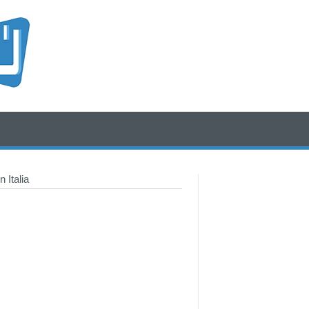
/* icone rss e social */
/* fine div icone*/
 Italia