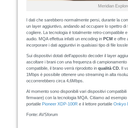
Meridian Explor
I dati che sarebbero normalmente persi, durante la co
un layer aggiuntivo, andando ad occupare lo spettro d
cogliere. La tecnologia è totalmente retro-compatibile e
audio. MQA effettua infatti un encoding in
PCM
e offre
incorporare i dati aggiuntivi in qualsiasi tipo di file lossl
Sui dispositivi dotati dell’apposito decoder il layer agg
ascoltare i brani con una frequenza di campionamento 
compatibile, il brano verrà riprodotto in
qualità CD.
Il v
1Mbps è possibile ottenere uno streaming in alta riso
occorrerebbero circa 4,6Mbps.
Al momento sono disponibili vari dispositivi compatibil
firmware) con la tecnologia MQA. Citiamo ad esempio 
portatile
Pioneer XDP-100R
e il lettore portatile
Onkyo 
Fonte: AVSforum