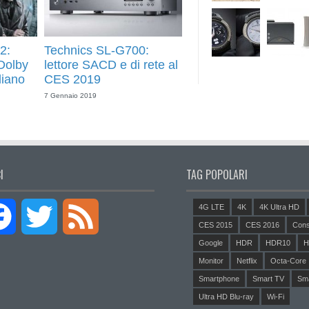
2:
Technics SL-G700:
Dolby
lettore SACD e di rete al
liano
CES 2019
7 Gennaio 2019
I
TAG POPOLARI
4G LTE
4K
4K Ultra HD
Facebook
Twitter
Feed
CES 2015
CES 2016
Cons
Google
HDR
HDR10
H
Monitor
Netflix
Octa-Core
Smartphone
Smart TV
Sm
Ultra HD Blu-ray
Wi-Fi