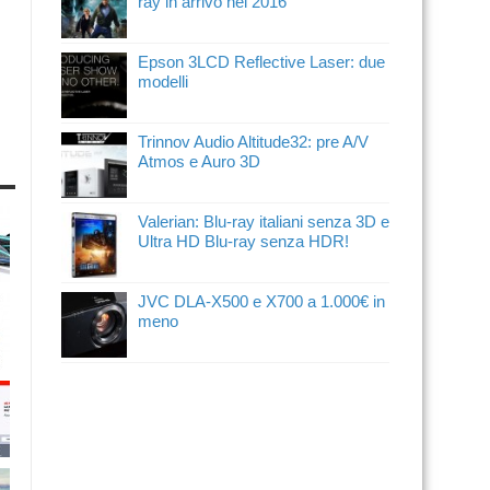
ray in arrivo nel 2016
Epson 3LCD Reflective Laser: due
modelli
Trinnov Audio Altitude32: pre A/V
Atmos e Auro 3D
Valerian: Blu-ray italiani senza 3D e
Ultra HD Blu-ray senza HDR!
JVC DLA-X500 e X700 a 1.000€ in
meno