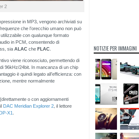
er 2
mpressione in MP3, vengono archiviati su
i frequenze che l’orecchio umano non può
 utilizzabile con qualunque formato
 audio in PCM, consentendo di
NOTIZIE PER IMMAGINI
ess, sia
ALAC
che
FLAC
.
iuntivo viene riconosciuto, permettendo di
di 96kHz/24bit. In mancanza di un chip
antaggio è quindi legato all’efficienza: con
luzione, mentre normalmente
i (direttamente o con aggiornamenti
il
DAC Meridian Explorer 2
, il lettore
DP-X1
.