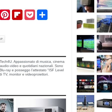
mail
Pinterest
Flipboard
Pocket
Share
UP
di Tech4U. Appassionato di musica, cinema
i audio-video e quotidiani nazionali. Sono
lu-ray e posseggo l’attestato “ISF Level
di TV, monitor e videoproiettori.