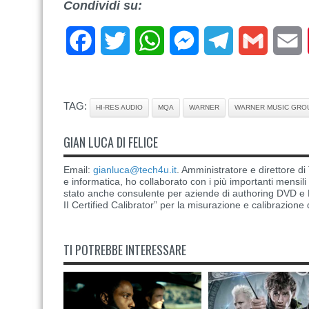
Condividi su:
Facebook
Twitter
WhatsApp
Messenger
Telegram
Gmail
E
TAG:
HI-RES AUDIO
MQA
WARNER
WARNER MUSIC GRO
GIAN LUCA DI FELICE
Email:
gianluca@tech4u.it
. Amministratore e direttore 
e informatica, ho collaborato con i più importanti mensil
stato anche consulente per aziende di authoring DVD e B
II Certified Calibrator” per la misurazione e calibrazione 
TI POTREBBE INTERESSARE