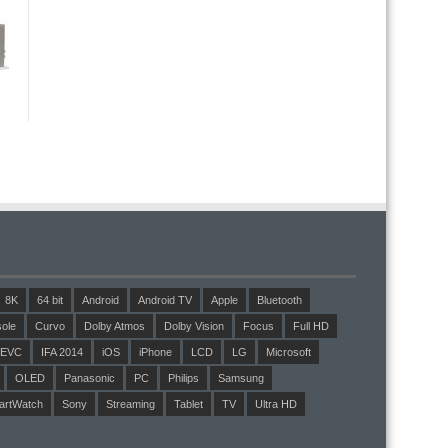
8K
64 bit
Android
Android TV
Apple
Bluetooth
ole
Curvo
Dolby Atmos
Dolby Vision
Focus
Full HD
EVC
IFA 2014
iOS
iPhone
LCD
LG
Microsoft
OLED
Panasonic
PC
Philips
Samsung
artWatch
Sony
Streaming
Tablet
TV
Ultra HD