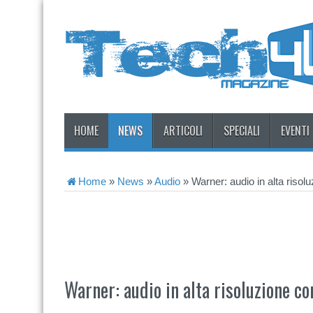
HOME
NEWS
ARTICOLI
SPECIALI
EVENTI
Home
»
News
»
Audio
»
Warner: audio in alta riso
Warner: audio in alta risoluzione c