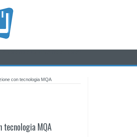
/* icone rss e social */
/* fine div icone*/
luzione con tecnologia MQA
on tecnologia MQA