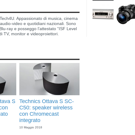
di Tech4U. Appassionato di musica, cinema
i audio-video e quotidiani nazionali. Sono
lu-ray e posseggo l’attestato “ISF Level
di TV, monitor e videoproiettori.
ttava S
Technics Ottava S SC-
con
C50: speaker wireless
rato
con Chromecast
integrato
10 Maggio 2018