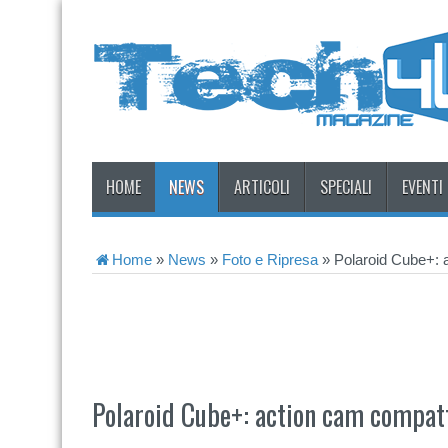
HOME
NEWS
ARTICOLI
SPECIALI
EVENTI
Home
»
News
»
Foto e Ripresa
»
Polaroid Cube+: 
Polaroid Cube+: action cam compat