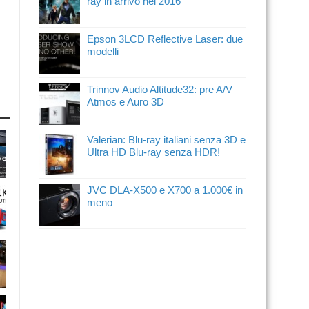
ray in arrivo nel 2016
Epson 3LCD Reflective Laser: due
modelli
Trinnov Audio Altitude32: pre A/V
Atmos e Auro 3D
Valerian: Blu-ray italiani senza 3D e
Ultra HD Blu-ray senza HDR!
JVC DLA-X500 e X700 a 1.000€ in
meno