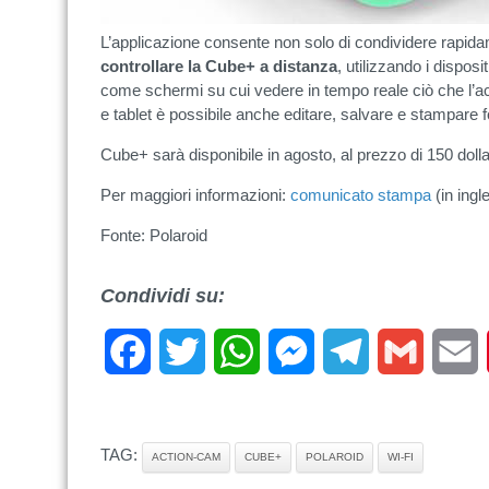
L’applicazione consente non solo di condividere rapida
controllare la Cube+ a distanza
, utilizzando i dispo
come schermi su cui vedere in tempo reale ciò che l’
e tablet è possibile anche editare, salvare e stampare f
Cube+ sarà disponibile in agosto, al prezzo di 150 dolla
Per maggiori informazioni:
comunicato stampa
(in ingl
Fonte: Polaroid
Condividi su:
Facebook
Twitter
WhatsApp
Messenger
Telegram
Gmail
E
TAG:
ACTION-CAM
CUBE+
POLAROID
WI-FI