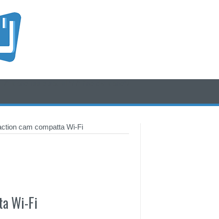
/* icone rss e social */
/* fine div icone*/
action cam compatta Wi-Fi
ta Wi-Fi