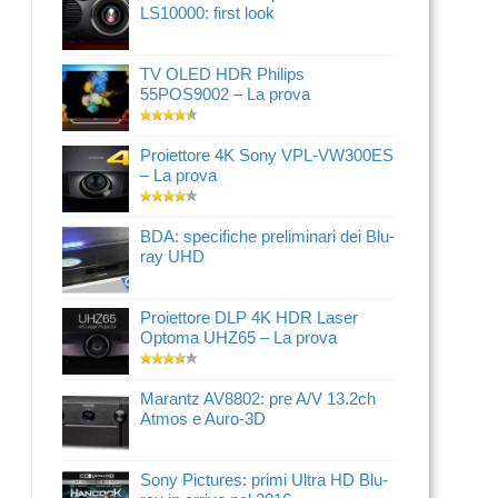
LS10000: first look
TV OLED HDR Philips
55POS9002 – La prova
Proiettore 4K Sony VPL-VW300ES
– La prova
BDA: specifiche preliminari dei Blu-
ray UHD
Proiettore DLP 4K HDR Laser
Optoma UHZ65 – La prova
Marantz AV8802: pre A/V 13.2ch
Atmos e Auro-3D
Sony Pictures: primi Ultra HD Blu-