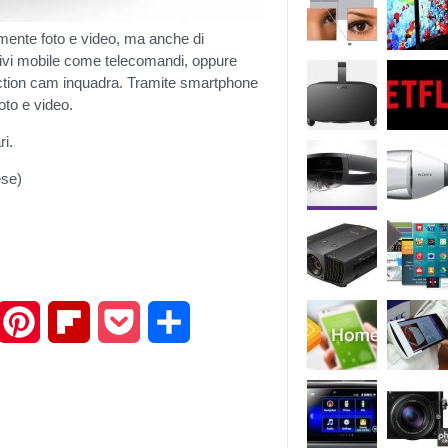
mente foto e video, ma anche di
sitivi mobile come telecomandi, oppure
action cam inquadra. Tramite smartphone
oto e video.
ri.
ese)
mail
Pinterest
Flipboard
Pocket
Share