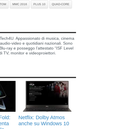
ATOM
MWC 2016
PLUS 10
QUAD-CORE
di Tech4U. Appassionato di musica, cinema
i audio-video e quotidiani nazionali. Sono
lu-ray e posseggo l’attestato “ISF Level
di TV, monitor e videoproiettori.
old:
Netflix: Dolby Atmos
enta
anche su Windows 10