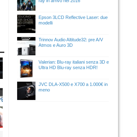
ray in arrivo nel 2016
Epson 3LCD Reflective Laser: due
modelli
Trinnov Audio Altitude32: pre A/V
Atmos e Auro 3D
Valerian: Blu-ray italiani senza 3D e
Ultra HD Blu-ray senza HDR!
JVC DLA-X500 e X700 a 1.000€ in
meno