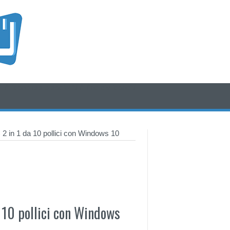
/* icone rss e social */
/* fine div icone*/
 2 in 1 da 10 pollici con Windows 10
a 10 pollici con Windows