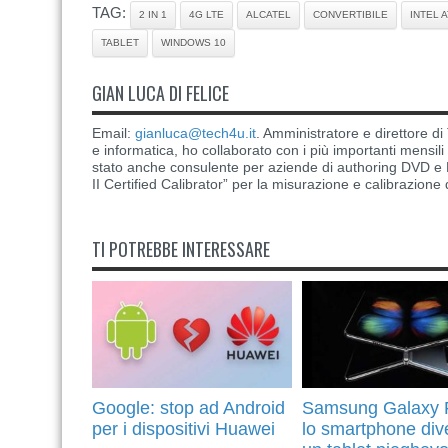
TAG:
2 IN 1
4G LTE
ALCATEL
CONVERTIBILE
INTEL 
TABLET
WINDOWS 10
GIAN LUCA DI FELICE
Email:
gianluca@tech4u.it
. Amministratore e direttore 
e informatica, ho collaborato con i più importanti mensil
stato anche consulente per aziende di authoring DVD e B
II Certified Calibrator” per la misurazione e calibrazione 
TI POTREBBE INTERESSARE
Google: stop ad Android
Samsung Galaxy F
per i dispositivi Huawei
lo smartphone div