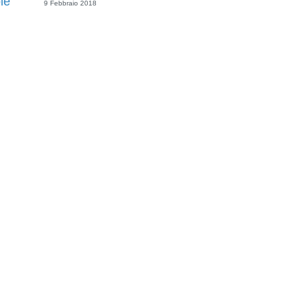
le
9 Febbraio 2018