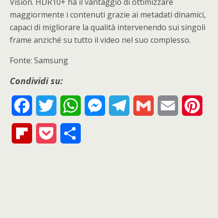
Vision. HDR10+ ha il vantaggio di ottimizzare
maggiormente i contenuti grazie ai metadati dinamici,
capaci di migliorare la qualità intervenendo sui singoli
frame anziché su tutto il video nel suo complesso.
Fonte: Samsung
Condividi su:
F
T
W
M
T
G
E
P
a
w
h
e
e
m
m
i
F
P
S
c
i
a
s
l
a
a
n
l
o
h
e
t
t
s
e
i
i
t
i
c
a
b
t
s
e
g
l
l
e
p
k
r
o
e
A
n
r
r
b
e
e