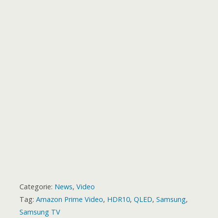
o
r
p
g
a
e
o
t
k
p
e
m
s
a
r
t
r
d
Categorie:
News
,
Video
Tag:
Amazon Prime Video
,
HDR10
,
QLED
,
Samsung
,
Samsung TV