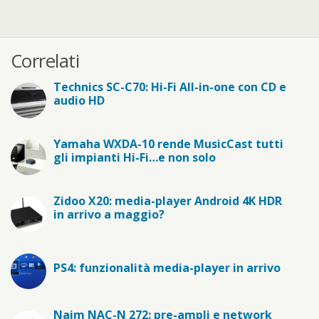
Correlati
Technics SC-C70: Hi-Fi All-in-one con CD e
audio HD
Yamaha WXDA-10 rende MusicCast tutti
gli impianti Hi-Fi…e non solo
Zidoo X20: media-player Android 4K HDR
in arrivo a maggio?
PS4: funzionalità media-player in arrivo
Naim NAC-N 272: pre-ampli e network