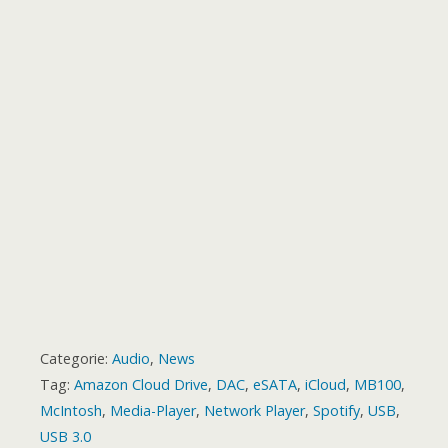
o
t
k
p
e
m
s
a
r
t
r
d
Categorie:
Audio
,
News
Tag:
Amazon Cloud Drive
,
DAC
,
eSATA
,
iCloud
,
MB100
,
McIntosh
,
Media-Player
,
Network Player
,
Spotify
,
USB
,
USB 3.0