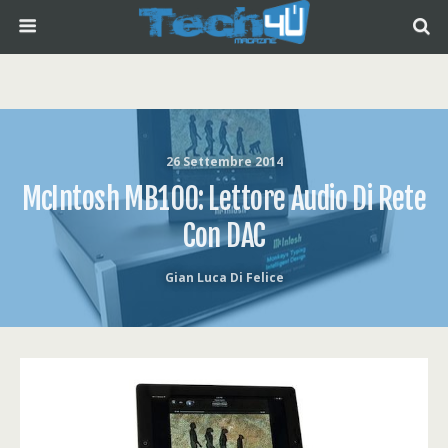
26 Settembre 2014
McIntosh MB100: Lettore Audio Di Rete
Con DAC
Gian Luca Di Felice