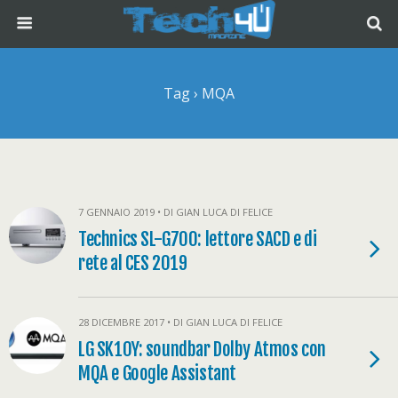
Tag › MQA
7 GENNAIO 2019 • DI GIAN LUCA DI FELICE
Technics SL-G700: lettore SACD e di
rete al CES 2019
28 DICEMBRE 2017 • DI GIAN LUCA DI FELICE
LG SK10Y: soundbar Dolby Atmos con
MQA e Google Assistant