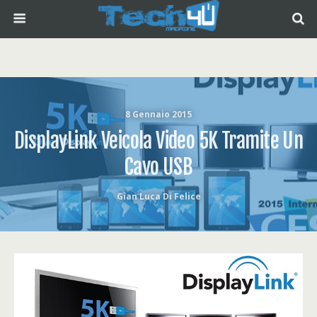
8 Gennaio 2015
DisplayLink Veicola Video 5K Tramite Un
Cavo USB
Gian Luca Di Felice