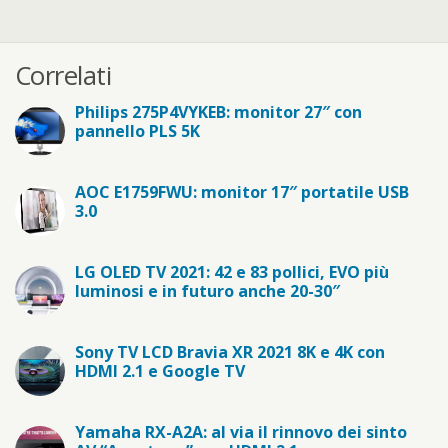
Correlati
Philips 275P4VYKEB: monitor 27″ con
pannello PLS 5K
AOC E1759FWU: monitor 17″ portatile USB
3.0
LG OLED TV 2021: 42 e 83 pollici, EVO più
luminosi e in futuro anche 20-30″
Sony TV LCD Bravia XR 2021 8K e 4K con
HDMI 2.1 e Google TV
Yamaha RX-A2A: al via il rinnovo dei sinto