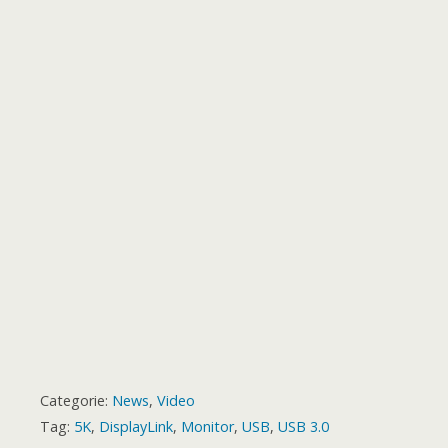
b
e
e
o
r
p
g
a
e
o
t
k
p
e
m
s
a
r
t
r
d
Categorie:
News
,
Video
Tag:
5K
,
DisplayLink
,
Monitor
,
USB
,
USB 3.0