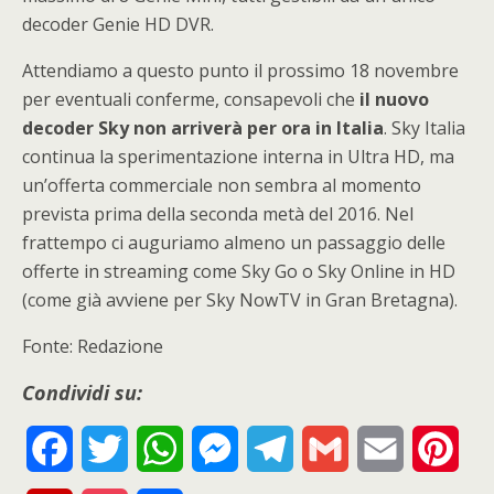
decoder Genie HD DVR.
Attendiamo a questo punto il prossimo 18 novembre
per eventuali conferme, consapevoli che
il nuovo
decoder Sky non arriverà per ora in Italia
. Sky Italia
continua la sperimentazione interna in Ultra HD, ma
un’offerta commerciale non sembra al momento
prevista prima della seconda metà del 2016. Nel
frattempo ci auguriamo almeno un passaggio delle
offerte in streaming come Sky Go o Sky Online in HD
(come già avviene per Sky NowTV in Gran Bretagna).
Fonte: Redazione
Condividi su:
F
T
W
M
T
G
E
P