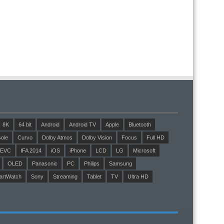
8K
64 bit
Android
Android TV
Apple
Bluetooth
ole
Curvo
Dolby Atmos
Dolby Vision
Focus
Full HD
EVC
IFA 2014
iOS
iPhone
LCD
LG
Microsoft
OLED
Panasonic
PC
Philips
Samsung
artWatch
Sony
Streaming
Tablet
TV
Ultra HD