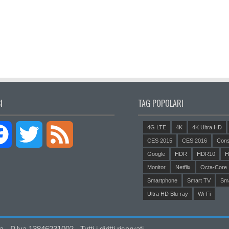
I
TAG POPOLARI
4G LTE
4K
4K Ultra HD
Facebook
Twitter
Feed
CES 2015
CES 2016
Cons
Google
HDR
HDR10
H
Monitor
Netflix
Octa-Core
Smartphone
Smart TV
Sm
Ultra HD Blu-ray
Wi-Fi
P.Iva 13846231002 - Tutti i diritti riservati