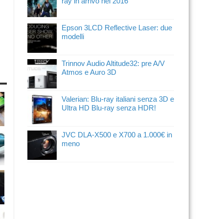
ray in arrivo nel 2016
Epson 3LCD Reflective Laser: due
modelli
Trinnov Audio Altitude32: pre A/V
Atmos e Auro 3D
Valerian: Blu-ray italiani senza 3D e
Ultra HD Blu-ray senza HDR!
JVC DLA-X500 e X700 a 1.000€ in
meno