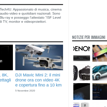
di Tech4U. Appassionato di musica, cinema
i audio-video e quotidiani nazionali. Sono
lu-ray e posseggo l’attestato “ISF Level
di TV, monitor e videoproiettori.
NOTIZIE PER IMMAGINI
 8K,
DJI Mavic Mini 2: il mini
ttagli
drone ora con video 4K
e copertura fino a 10 km
5 Novembre 2020