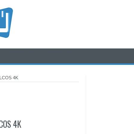
/* icone rss e social */
/* fine div icone*/
e LCOS 4K
LCOS 4K