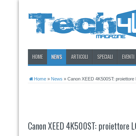
HOME
NEWS
ARTICOLI
SPECIALI
EVENTI
Home
»
News
»
Canon XEED 4K500ST: proiettor
Canon XEED 4K500ST: proiettore 