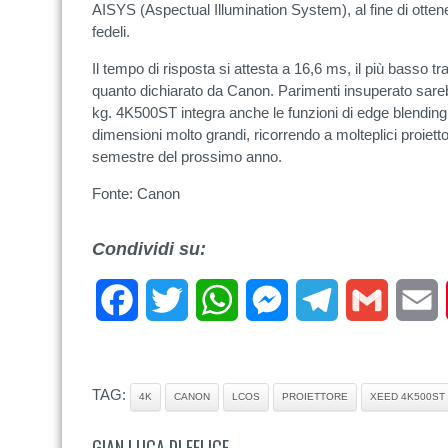
AISYS (Aspectual Illumination System), al fine di otten
fedeli.
Il tempo di risposta si attesta a 16,6 ms, il più basso t
quanto dichiarato da Canon. Parimenti insuperato sareb
kg. 4K500ST integra anche le funzioni di edge blending
dimensioni molto grandi, ricorrendo a molteplici proiettor
semestre del prossimo anno.
Fonte: Canon
Condividi su:
Facebook
Twitter
WhatsApp
Messenger
Telegram
Gmail
E
TAG:
4K
CANON
LCOS
PROIETTORE
XEED 4K500ST
GIAN LUCA DI FELICE