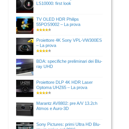
LS10000: first look
TV OLED HDR Philips
55POS9002 – La prova
Proiettore 4K Sony VPL-VW300ES
– La prova
BDA: specifiche preliminari dei Blu-
ray UHD
Proiettore DLP 4K HDR Laser
Optoma UHZ65 – La prova
Marantz AV8802: pre A/V 13.2ch
Atmos e Auro-3D
Sony Pictures: primi Ultra HD Blu-