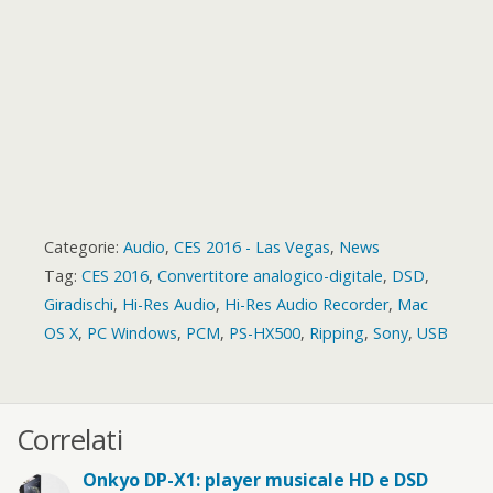
d
Categorie:
Audio
,
CES 2016 - Las Vegas
,
News
Tag:
CES 2016
,
Convertitore analogico-digitale
,
DSD
,
Giradischi
,
Hi-Res Audio
,
Hi-Res Audio Recorder
,
Mac
OS X
,
PC Windows
,
PCM
,
PS-HX500
,
Ripping
,
Sony
,
USB
Correlati
Onkyo DP-X1: player musicale HD e DSD