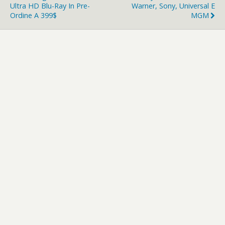
Ultra HD Blu-Ray In Pre-
Warner, Sony, Universal E
Ordine A 399$
MGM